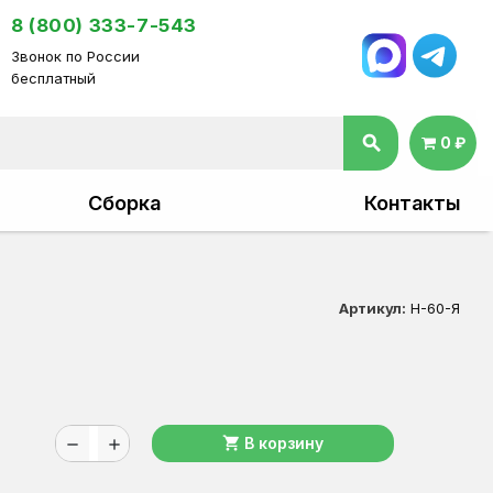
8 (800) 333-7-543
Звонок по России
бесплатный
search
0 ₽
Сборка
Контакты
Артикул:
Н-60-Я
shopping_cart
В корзину
remove
add