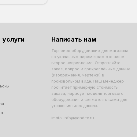
 услуги
Написать нам
Торговое оборудование для магазина
по указанным параметрам это наше
второе направление. Отправляйте
заказ, вопрос и прикреплённые данные
(изображения, чертежи) в
произвольном виде. Наш менеджер
льоны
посчитает примерную стоимость
заказа, нарисует модель торгового
оборудования и свяжется с вами для
юч
уточнения всех данных.
та
imato-info@yandex.ru