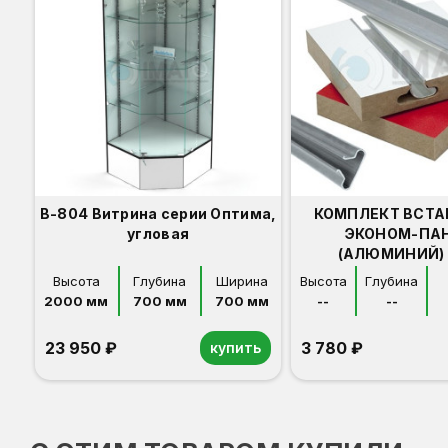
В-804 Витрина серии Оптима,
КОМПЛЕКТ ВСТА
угловая
ЭКОНОМ-ПА
(АЛЮМИНИЙ) 
Высота
Глубина
Ширина
Высота
Глубина
2000 мм
700 мм
700 мм
--
--
23 950 ₽
3 780 ₽
купить
Орех
Белый
Серый
Светлый бук
Венге