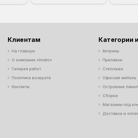
Орех
Белый
Серый
Светлый бук
Венге
Дуб сонома
Клиентам
Категории и
На главную
Витрины
О компании «Imato»
Прилавки
Галерея работ
Стеллажи
Политика возврата
Офисная мебель
Контакты
Островные пави
Сборка
Магазины под кл
Доставка и опла