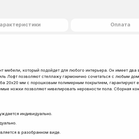
арактеристики
Оплата
т мебели, который подойдет для любого интерьера. Он имеет два 
стиль Лофт позволяют стеллажу гармонично сочетаться с любым д
уба 20х20 мм с порошковым полимерным покрытием, гарантируют е
руемые ножки позволяют нивелировать неровности пола. Сборная ко
суждается индивидуально.
дуально.
тавляется в разобранном виде.