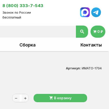
8 (800) 333-7-543
Звонок по России
бесплатный
search
0 ₽
Сборка
Контакты
Артикул:
ИМАТО-1704
shopping_cart
В корзину
remove
add