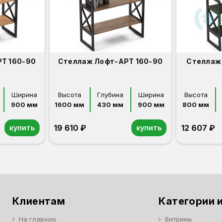
Т 160-90
Стеллаж Лофт-АРТ 160-90
Стеллаж
Ширина
Высота
Глубина
Ширина
Высота
900 мм
1600 мм
430 мм
900 мм
800 мм
19 610 ₽
12 607 ₽
купить
купить
Дуб сонома
Венге
Клиентам
Категории и
На главную
Витрины