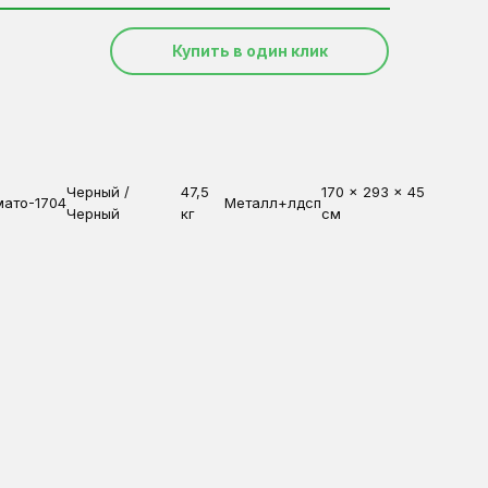
Купить в один клик
Черный /
47,5
170 x 293 x 45
мато-1704
Металл+лдсп
Черный
кг
см