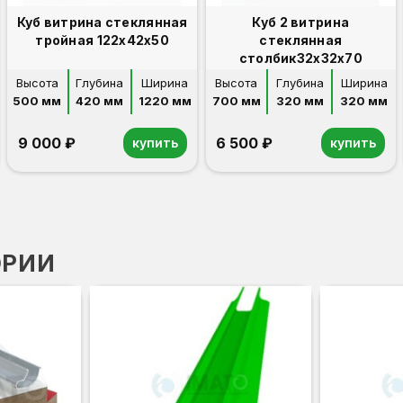
Куб витрина стеклянная
Куб 2 витрина
тройная 122х42х50
стеклянная
столбик32х32х70
Высота
Глубина
Ширина
Высота
Глубина
Ширина
500 мм
420 мм
1220 мм
700 мм
320 мм
320 мм
9 000 ₽
6 500 ₽
купить
купить
ОРИИ