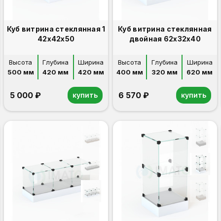
Куб витрина стеклянная 1
Куб витрина стеклянная
42х42х50
двойная 62х32х40
Высота
Глубина
Ширина
Высота
Глубина
Ширина
500 мм
420 мм
420 мм
400 мм
320 мм
620 мм
5 000 ₽
6 570 ₽
купить
купить