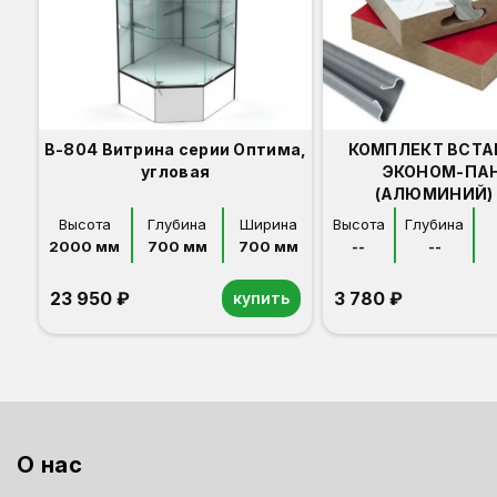
В-804 Витрина серии Оптима,
КОМПЛЕКТ ВСТА
угловая
ЭКОНОМ-ПА
(АЛЮМИНИЙ) 
Высота
Глубина
Ширина
Высота
Глубина
2000 мм
700 мм
700 мм
--
--
23 950 ₽
3 780 ₽
купить
Орех
Белый
Серый
Светлый бук
Венге
О нас