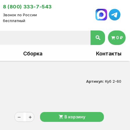
8 (800) 333-7-543
Звонок по России
бесплатный
search
0 ₽
Сборка
Контакты
Артикул:
Куб 2-60
shopping_cart
В корзину
remove
add