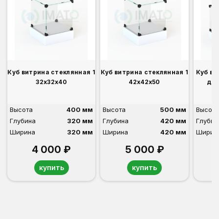
Куб витрина стеклянная 1
Куб витрина стеклянная 1
Куб ви
32х32х40
42х42х50
дво
Высота
400 мм
Высота
500 мм
Высота
Глубина
320 мм
Глубина
420 мм
Глубин
Ширина
320 мм
Ширина
420 мм
Ширин
4 000 ₽
5 000 ₽
купить
купить