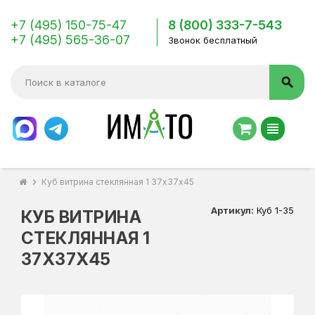
+7 (495) 150-75-47
8 (800) 333-7-543
+7 (495) 565-36-07
Звонок бесплатный
search
view_headline
chevron_right
Куб витрина стеклянная 1 37х37х45
Артикул:
Куб 1-35
КУБ ВИТРИНА
СТЕКЛЯННАЯ 1
37Х37Х45