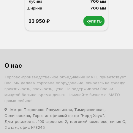
Глубина
700 мм
Ширина
700 мм
23 950 ₽
купить
Орех
Белый
Серый
Светлый бук
Венге
О нас
Торгово-производственное объединение IMATO приветствует
Вас. Мы делаем торговое оборудование, опираясь на триаду:
практичность, прочность, цена. Не задерживаем Вас ни
минутой больше: время-деньги. Начинайте бизнес с IMATO
прямо сейчас!
Метро Петровско-Разумовская, Тимирязевская,
Селигерская, Торгово-офисный центр "Норд Хаус",
Дмитровское ш, 100 строение 2, торговый комплекс, линия С,
2 этаж, офис №3245