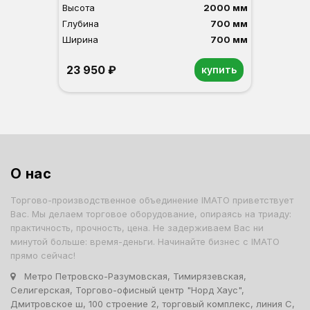
Высота
2000 мм
Глубина
700 мм
Ширина
700 мм
23 950 ₽
купить
Орех
Белый
Серый
Светлый бук
Венге
О нас
Торгово-производственное объединение IMATO приветствует
Вас. Мы делаем торговое оборудование, опираясь на триаду:
практичность, прочность, цена. Не задерживаем Вас ни
минутой больше: время-деньги. Начинайте бизнес с IMATO
прямо сейчас!
Метро Петровско-Разумовская, Тимирязевская,
Селигерская, Торгово-офисный центр "Норд Хаус",
Дмитровское ш, 100 строение 2, торговый комплекс, линия С,