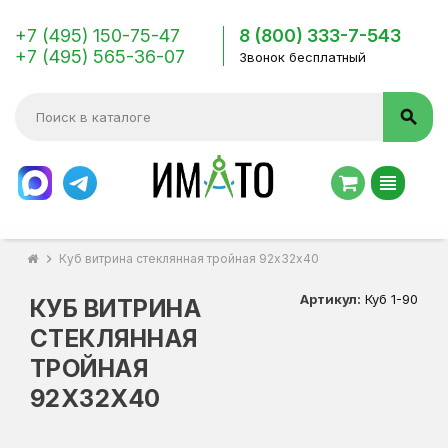
+7 (495) 150-75-47
8 (800) 333-7-543
+7 (495) 565-36-07
Звонок бесплатный
search
view_headline
chevron_right
Куб витрина стеклянная тройная 92х32х40
Артикул:
Куб 1-90
КУБ ВИТРИНА
СТЕКЛЯННАЯ
ТРОЙНАЯ
92Х32Х40