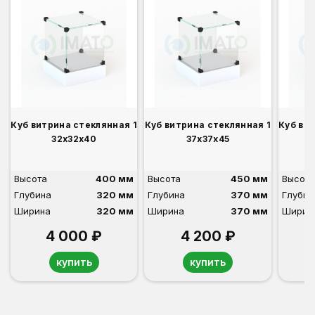
Куб витрина стеклянная 1
Куб витрина стеклянная 1
Куб ви
32х32х40
37х37х45
Высота
400 мм
Высота
450 мм
Высота
Глубина
320 мм
Глубина
370 мм
Глубин
Ширина
320 мм
Ширина
370 мм
Ширин
4 000 ₽
4 200 ₽
купить
купить