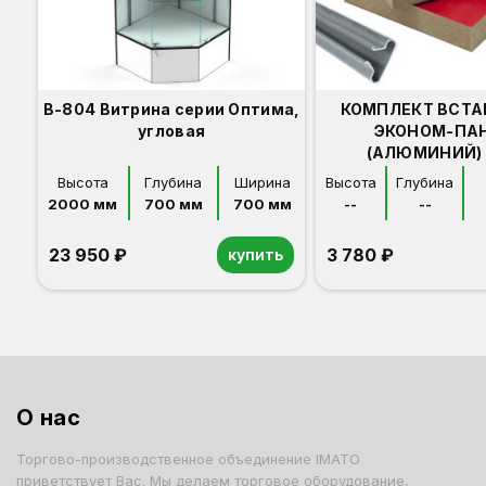
В-804 Витрина серии Оптима,
КОМПЛЕКТ ВСТА
угловая
ЭКОНОМ-ПА
(АЛЮМИНИЙ) 
Высота
Глубина
Ширина
Высота
Глубина
2000 мм
700 мм
700 мм
--
--
23 950 ₽
3 780 ₽
купить
Орех
Белый
Серый
Светлый бук
Венге
О нас
Торгово-производственное объединение IMATO
приветствует Вас. Мы делаем торговое оборудование,