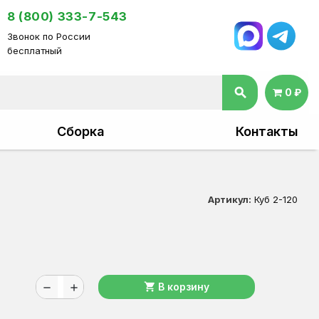
8 (800) 333-7-543
Звонок по России
бесплатный
search
0 ₽
Сборка
Контакты
Артикул:
Куб 2-120
shopping_cart
В корзину
remove
add