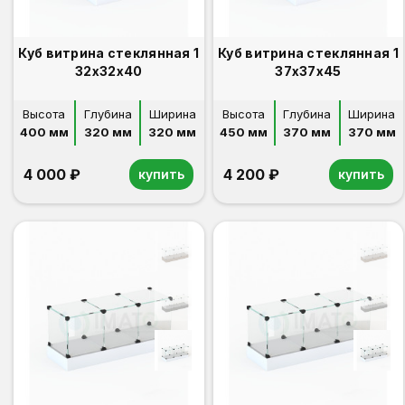
Куб витрина стеклянная 1
Куб витрина стеклянная 1
32х32х40
37х37х45
Высота
Глубина
Ширина
Высота
Глубина
Ширина
400 мм
320 мм
320 мм
450 мм
370 мм
370 мм
4 000 ₽
4 200 ₽
купить
купить