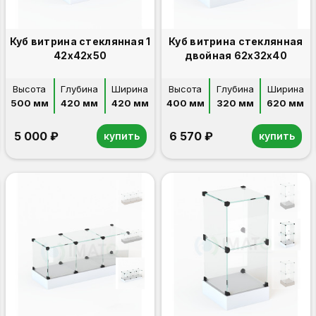
Куб витрина стеклянная 1
Куб витрина стеклянная
42х42х50
двойная 62х32х40
Высота
Глубина
Ширина
Высота
Глубина
Ширина
500 мм
420 мм
420 мм
400 мм
320 мм
620 мм
5 000 ₽
6 570 ₽
купить
купить