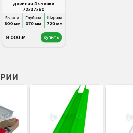
двойная 4 ячейки
72х37х80
Высота
Глубина
Ширина
800 мм
370 мм
720 мм
9 000 ₽
купить
ОРИИ