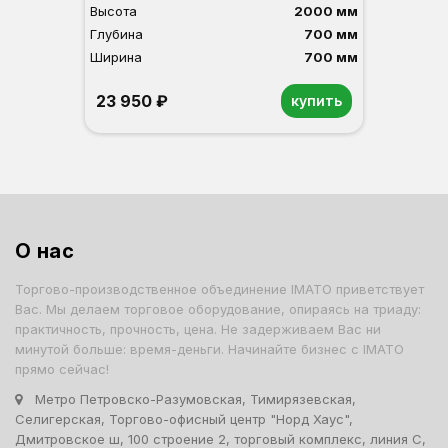
Высота
2000 мм
Глубина
700 мм
Ширина
700 мм
23 950 ₽
купить
Орех
Белый
Серый
Светлый бук
Венге
О нас
Торгово-производственное объединение IMATO приветствует
Вас. Мы делаем торговое оборудование, опираясь на триаду:
практичность, прочность, цена. Не задерживаем Вас ни
минутой больше: время-деньги. Начинайте бизнес с IMATO
прямо сейчас!
Метро Петровско-Разумовская, Тимирязевская,
Селигерская, Торгово-офисный центр "Норд Хаус",
Дмитровское ш, 100 строение 2, торговый комплекс, линия С,