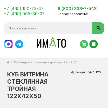
+7 (495) 150-75-47
8 (800) 333-7-543
+7 (495) 565-36-07
Звонок бесплатный
search
view_headline
chevron_right
Куб витрина стеклянная тройная 122х42х50
Артикул:
Куб 1-120
КУБ ВИТРИНА
СТЕКЛЯННАЯ
ТРОЙНАЯ
122Х42Х50