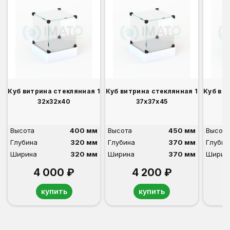
Куб витрина стеклянная 1
Куб витрина стеклянная 1
Куб ви
32х32х40
37х37х45
Высота
400 мм
Высота
450 мм
Высота
Глубина
320 мм
Глубина
370 мм
Глубин
Ширина
320 мм
Ширина
370 мм
Ширин
4 000 ₽
4 200 ₽
купить
купить