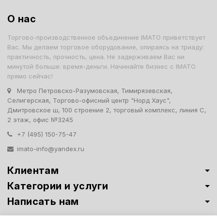
О нас
Торгово-производственное объединение IMATO приветствует
Вас. Мы делаем торговое оборудование, опираясь на триаду:
практичность, прочность, цена. Не задерживаем Вас ни
минутой больше: время-деньги. Начинайте бизнес с IMATO
прямо сейчас!
Метро Петровско-Разумовская, Тимирязевская,
Селигерская, Торгово-офисный центр "Норд Хаус",
Дмитровское ш, 100 строение 2, торговый комплекс, линия С,
2 этаж, офис №3245
+7 (495) 150-75-47
imato-info@yandex.ru
Клиентам
Категории и услуги
Написать нам