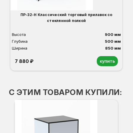
ПР-32-Н Классический торговый прилавок со
стеклянной полкой
Высота
900 мм
Глубина
500 мм
Ширина
850 мм
7 880 ₽
купить
Орех
Белый
Серый
Светлый бук
Венге
Дуб сонома
С ЭТИМ ТОВАРОМ КУПИЛИ:
П
В
Г