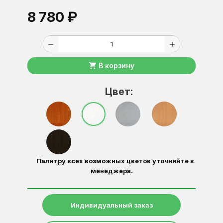
8 780 ₽
remove
add
shopping_cart
В корзину
Цвет:
Палитру всех возможных цветов уточняйте к
менеджера.
Индивидуальный заказ