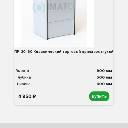
Ш
ПР-30-60 Классический торговый прилавок глухой
Высота
900 мм
Глубина
500 мм
Ширина
600 мм
4 950 ₽
купить
Орех
Белый
Серый
Светлый бук
Венге
Дуб сонома