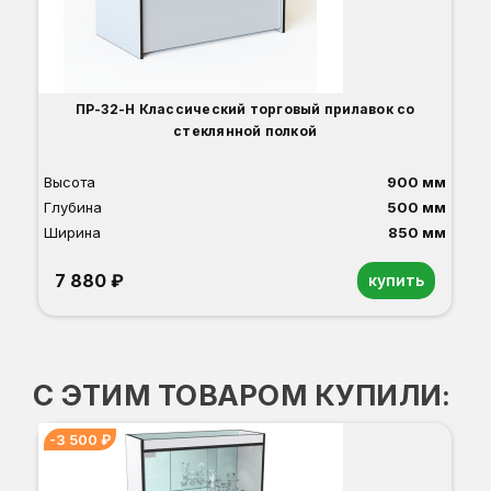
ПР-32-Н Классический торговый прилавок со
стеклянной полкой
Высота
900 мм
Глубина
500 мм
Ширина
850 мм
7 880 ₽
купить
Орех
Белый
Серый
Светлый бук
Венге
Дуб сонома
С ЭТИМ ТОВАРОМ КУПИЛИ:
-3 500 ₽