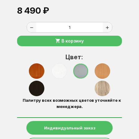
8 490 ₽
remove
add
shopping_cart
В корзину
Цвет:
Палитру всех возможных цветов уточняйте к
менеджера.
Индивидуальный заказ