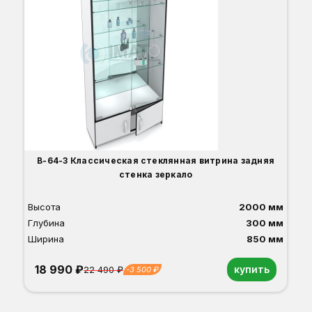
В-64-З Классическая стеклянная витрина задняя
стенка зеркало
Высота
2000 мм
Глубина
300 мм
Ширина
850 мм
18 990 ₽
купить
22 490 ₽
-3 500 ₽
Орех
Белый
Серый
Светлый бук
Венге
Дуб сонома