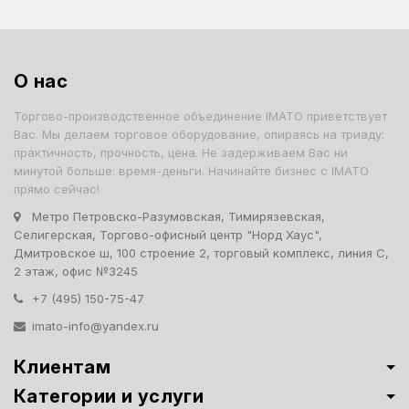
О нас
Торгово-производственное объединение IMATO приветствует
Вас. Мы делаем торговое оборудование, опираясь на триаду:
практичность, прочность, цена. Не задерживаем Вас ни
минутой больше: время-деньги. Начинайте бизнес с IMATO
прямо сейчас!
Метро Петровско-Разумовская, Тимирязевская,
Селигерская, Торгово-офисный центр "Норд Хаус",
Дмитровское ш, 100 строение 2, торговый комплекс, линия С,
2 этаж, офис №3245
+7 (495) 150-75-47
imato-info@yandex.ru
Клиентам
Категории и услуги