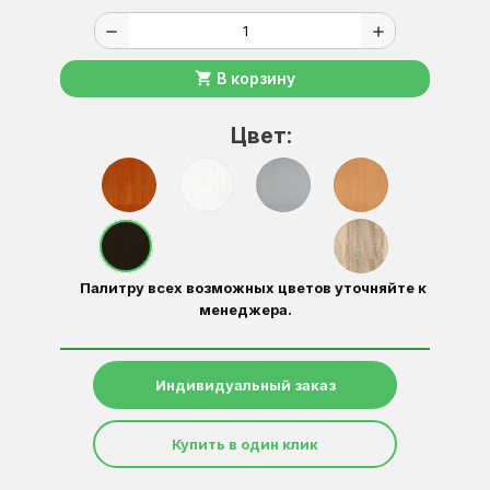
remove
add
shopping_cart
В корзину
Цвет:
Палитру всех возможных цветов уточняйте к
менеджера.
Индивидуальный заказ
Купить в один клик