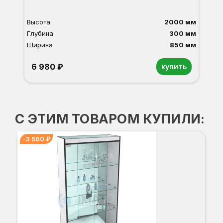
Высота
2000 мм
Глубина
300 мм
Ширина
850 мм
6 980 ₽
купить
Орех
Белый
Серый
Светлый бук
Венге
Дуб сонома
С ЭТИМ ТОВАРОМ КУПИЛИ:
-3 500 ₽
СТ
Вы
Гл
Ши
8