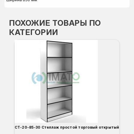
ПОХОЖИЕ ТОВАРЫ ПО
КАТЕГОРИИ
СТ
Вы
Гл
Ши
8
О
Б
С
С
В
Д
СТ-20-85-30 Стеллаж простой торговый открытый