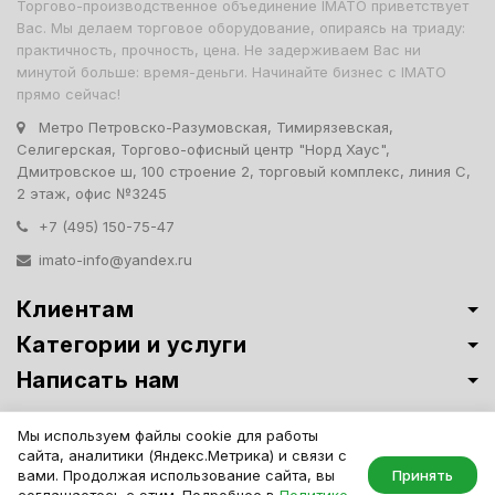
Торгово-производственное объединение IMATO приветствует
Вас. Мы делаем торговое оборудование, опираясь на триаду:
практичность, прочность, цена. Не задерживаем Вас ни
минутой больше: время-деньги. Начинайте бизнес с IMATO
прямо сейчас!
Метро Петровско-Разумовская, Тимирязевская,
Селигерская, Торгово-офисный центр "Норд Хаус",
Дмитровское ш, 100 строение 2, торговый комплекс, линия С,
2 этаж, офис №3245
+7 (495) 150-75-47
imato-info@yandex.ru
Клиентам
Категории и услуги
Написать нам
Витрины премиум-класса ИМАТО
·
Политика обработки персональных
Мы используем файлы cookie для работы
данных
сайта, аналитики (Яндекс.Метрика) и связи с
IMATO. Интернет Магазин Торговой И Офисной Мебели. ООО "ИМАТО",
вами. Продолжая использование сайта, вы
Принять
ИНН 7717506114 КПП 771701001, ОГРН 1047796163799