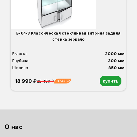
О
Б
С
С
В
Д
В-64-З Классическая стеклянная витрина задняя
стенка зеркало
Высота
2000 мм
Глубина
300 мм
Ширина
850 мм
18 990 ₽
купить
22 490 ₽
-3 500 ₽
Орех
Белый
Серый
Светлый бук
Венге
Дуб сонома
О нас