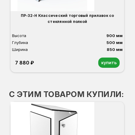
ПР-32-Н Классический торговый прилавок со
стеклянной полкой
Высота
900 мм
Глубина
500 мм
Ширина
850 мм
7 880 ₽
купить
Орех
Белый
Серый
Светлый бук
Венге
Дуб сонома
С ЭТИМ ТОВАРОМ КУПИЛИ:
П