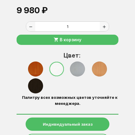
9 980 ₽
remove
add
shopping_cart
В корзину
Цвет:
Палитру всех возможных цветов уточняйте к
менеджера.
Индивидуальный заказ