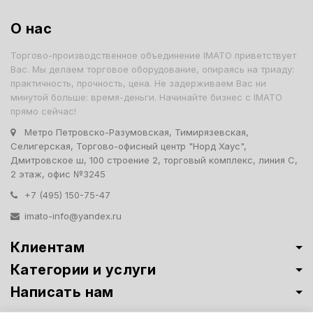
О нас
Торгово-производственное объединение IMATO приветствует
Вас. Мы делаем торговое оборудование, опираясь на триаду:
практичность, прочность, цена. Не задерживаем Вас ни
минутой больше: время-деньги. Начинайте бизнес с IMATO
прямо сейчас!
Метро Петровско-Разумовская, Тимирязевская,
Селигерская, Торгово-офисный центр "Норд Хаус",
Дмитровское ш, 100 строение 2, торговый комплекс, линия С,
2 этаж, офис №3245
+7 (495) 150-75-47
imato-info@yandex.ru
Клиентам
Категории и услуги
Написать нам