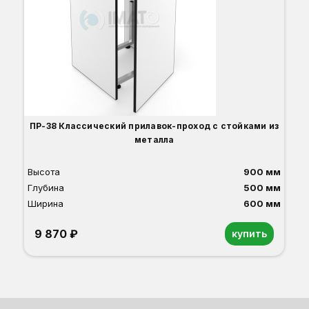
ПР-38 Классический прилавок-проход с стойками из
металла
Высота
900 мм
Глубина
500 мм
Ширина
600 мм
9 870 ₽
купить
Орех
Белый
Серый
Светлый бук
Венге
Дуб сонома