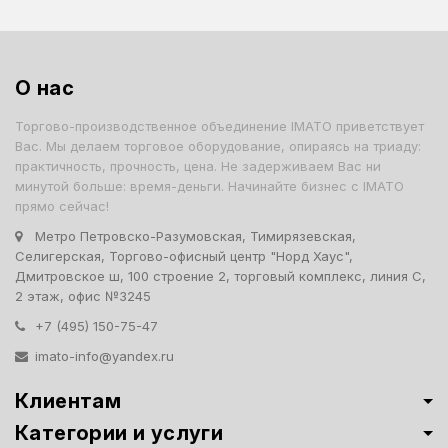
О нас
Торгово-производственное объединение IMATO приветствует
Вас. Мы делаем торговое оборудование, опираясь на триаду:
практичность, прочность, цена. Не задерживаем Вас ни
минутой больше: время-деньги. Начинайте бизнес с IMATO
прямо сейчас!
Метро Петровско-Разумовская, Тимирязевская,
Селигерская, Торгово-офисный центр "Норд Хаус",
Дмитровское ш, 100 строение 2, торговый комплекс, линия С,
2 этаж, офис №3245
+7 (495) 150-75-47
imato-info@yandex.ru
Клиентам
Категории и услуги