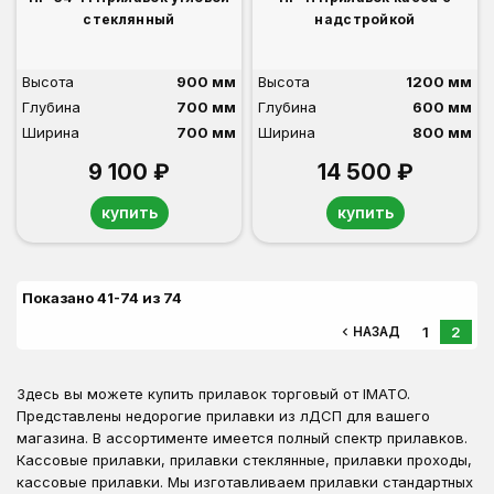
стеклянный
надстройкой
Высота
900 мм
Высота
1200 мм
Глубина
700 мм
Глубина
600 мм
Ширина
700 мм
Ширина
800 мм
9 100 ₽
14 500 ₽
купить
купить
Показано 41-74 из 74
1
2
navigate_before
НАЗАД
Здесь вы можете купить прилавок торговый от IMATO.
Представлены недорогие прилавки из лДСП для вашего
магазина. В ассортименте имеется полный спектр прилавков.
Кассовые прилавки, прилавки стеклянные, прилавки проходы,
кассовые прилавки. Мы изготавливаем прилавки стандартных