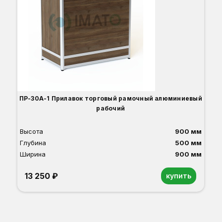
Гл
Ши
1
О
Б
С
С
В
ПР-30А-1 Прилавок торговый рамочный алюминиевый
рабочий
Высота
900 мм
Глубина
500 мм
Ширина
900 мм
13 250 ₽
купить
Орех
Белый
Серый
Светлый бук
Венге