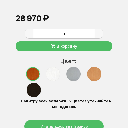
28 970 ₽
remove
add
shopping_cart
В корзину
Цвет:
Палитру всех возможных цветов уточняйте к
менеджера.
Индивидуальный заказ