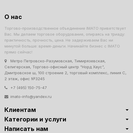
О нас
Торгово-производственное объединение IMATO приветствует
Вас. Мы делаем торговое оборудование, опираясь на триаду:
практичность, прочность, цена. Не задерживаем Вас ни
минутой больше: время-деньги. Начинайте бизнес с IMATO
прямо сейчас!
Метро Петровско-Разумовская, Тимирязевская,
Селигерская, Торгово-офисный центр "Норд Хаус",
Дмитровское ш, 100 строение 2, торговый комплекс, линия С,
2 этаж, офис №3245
+7 (495) 150-75-47
imato-info@yandex.ru
Клиентам
Категории и услуги
Написать нам