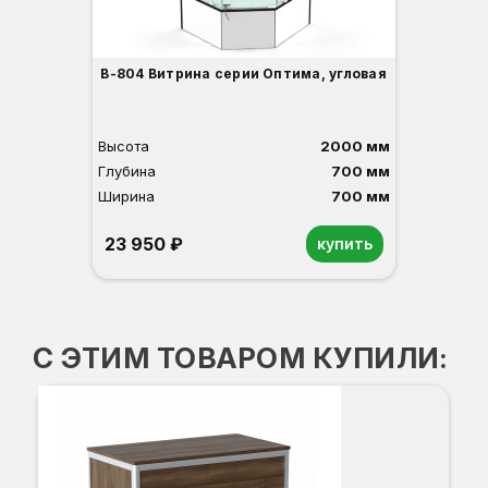
В-804 Витрина серии Оптима, угловая
Высота
2000 мм
Глубина
700 мм
Ширина
700 мм
23 950 ₽
купить
Орех
Белый
Серый
Светлый бук
Венге
С ЭТИМ ТОВАРОМ КУПИЛИ:
ПР-
Вы