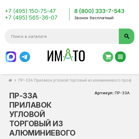
+7 (495) 150-75-47
8 (800) 333-7-543
+7 (495) 565-36-07
Звонок бесплатный
search
view_headline
chevron_right
ПР-33А Прилавок угловой торговый из алюминиевого профиля
Артикул:
ПР-33А
ПР-33А
ПРИЛАВОК
УГЛОВОЙ
ТОРГОВЫЙ ИЗ
АЛЮМИНИЕВОГО