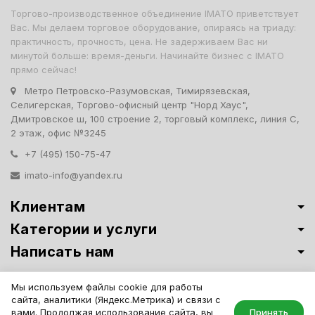
Торгово-производственное объединение IMATO приветствует
Вас. Мы делаем торговое оборудование, опираясь на триаду:
практичность, прочность, цена. Не задерживаем Вас ни
минутой больше: время-деньги. Начинайте бизнес с IMATO
прямо сейчас!
Метро Петровско-Разумовская, Тимирязевская,
Селигерская, Торгово-офисный центр "Норд Хаус",
Дмитровское ш, 100 строение 2, торговый комплекс, линия С,
2 этаж, офис №3245
+7 (495) 150-75-47
imato-info@yandex.ru
Клиентам
Категории и услуги
Написать нам
Витрины премиум-класса ИМАТО
·
Политика обработки персональных
Мы используем файлы cookie для работы
данных
сайта, аналитики (Яндекс.Метрика) и связи с
IMATO. Интернет Магазин Торговой И Офисной Мебели. ООО "ИМАТО",
вами. Продолжая использование сайта, вы
Принять