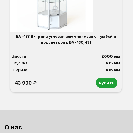
ВА-433 Витрина угловая алюминиевая с тумбой и
подсветкой к ВА-430,431
Высота
2000 мм
Глубина
615 мм
Ширина
615 мм
43 990 ₽
купить
Орех
Белый
Серый
Светлый бук
Венге
Дуб сонома
О нас