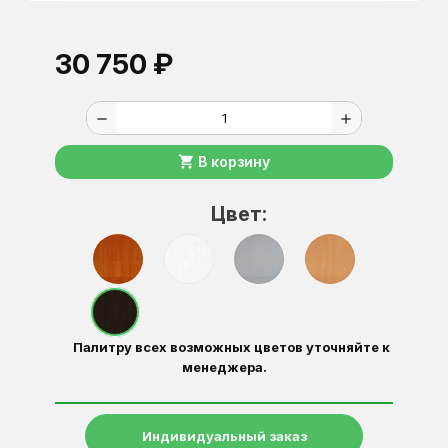
30 750 ₽
remove
add
shopping_cart
В корзину
Цвет:
Палитру всех возможных цветов уточняйте к
менеджера.
Индивидуальный заказ