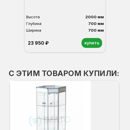
Высота
2000 мм
Глубина
700 мм
Ширина
700 мм
23 950 ₽
купить
Орех
Белый
Серый
Светлый бук
Венге
С ЭТИМ ТОВАРОМ КУПИЛИ: