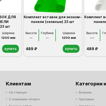
ВОК ДЛЯ
Комплект вставок для эконом-
Комплект в
НЕЛИ
панели (зеленые) 23 шт
панели
23 шт
Ширина
Высота
Глубина
Ширина
Высота
Г
1200 мм
--
--
1200 мм
---
489 ₽
489 ₽
купить
купить
Клиентам
Категории и
На главную
Витрины
О компании «Imato»
Прилавки