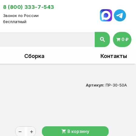
8 (800) 333-7-543
Звонок по России
бесплатный
search
0 ₽
Сборка
Контакты
Артикул:
ПР-30-50А
shopping_cart
В корзину
remove
add