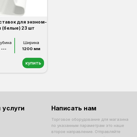
ставок для эконом-
 (белые) 23 шт
лубина
Ширина
---
1200 мм
купить
 услуги
Написать нам
Торговое оборудование для магазина
по указанным параметрам это наше
второе направление. Отправляйте