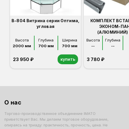
В-804 Витрина серии Оптима,
КОМПЛЕКТ ВСТА
угловая
ЭКОНОМ-ПА
(АЛЮМИНИЙ) 
Высота
Глубина
Ширина
Высота
Глубина
2000 мм
700 мм
700 мм
--
--
23 950 ₽
3 780 ₽
купить
Орех
Белый
Серый
Светлый бук
Венге
О нас
Торгово-производственное объединение IMATO
приветствует Вас. Мы делаем торговое оборудование,
опираясь на триаду: практичность, прочность, цена. Не