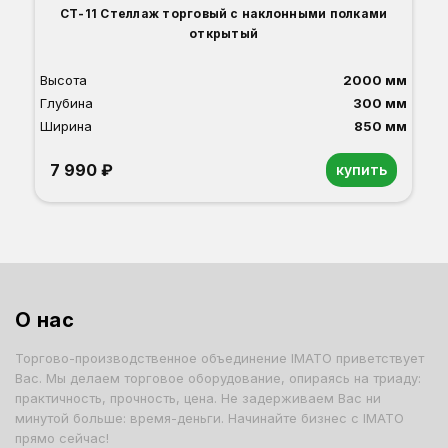
СТ-11 Стеллаж торговый с наклонными полками
открытый
Высота
2000 мм
Глубина
300 мм
Ширина
850 мм
7 990 ₽
купить
Орех
Белый
Серый
Светлый бук
Венге
Дуб сонома
О нас
Торгово-производственное объединение IMATO приветствует
Вас. Мы делаем торговое оборудование, опираясь на триаду:
практичность, прочность, цена. Не задерживаем Вас ни
минутой больше: время-деньги. Начинайте бизнес с IMATO
прямо сейчас!