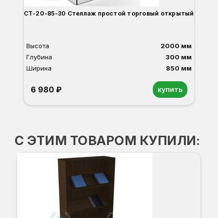
СТ-20-85-30 Стеллаж простой торговый открытый
Высота
2000 мм
Глубина
300 мм
Ширина
850 мм
6 980 ₽
купить
Орех
Белый
Серый
Светлый бук
Венге
Дуб сонома
С ЭТИМ ТОВАРОМ КУПИЛИ: