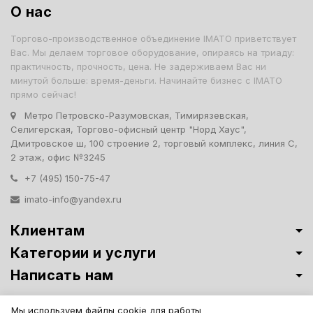
О нас
Торгово-производственное объединение IMATO приветствует
Вас. Мы делаем торговое оборудование, опираясь на триаду:
практичность, прочность, цена. Не задерживаем Вас ни
минутой больше: время-деньги. Начинайте бизнес с IMATO
прямо сейчас!
Метро Петровско-Разумовская, Тимирязевская,
Селигерская, Торгово-офисный центр "Норд Хаус",
Дмитровское ш, 100 строение 2, торговый комплекс, линия С,
2 этаж, офис №3245
+7 (495) 150-75-47
imato-info@yandex.ru
Клиентам
Категории и услуги
Написать нам
Витрины премиум-класса ИМАТО
·
Политика обработки персональных
Мы используем файлы cookie для работы