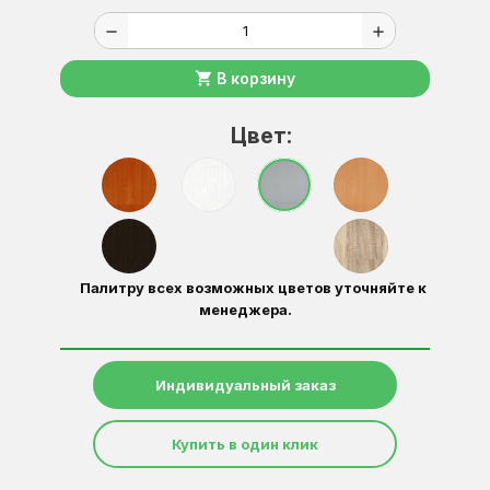
remove
add
shopping_cart
В корзину
Цвет:
Палитру всех возможных цветов уточняйте к
менеджера.
Индивидуальный заказ
Купить в один клик