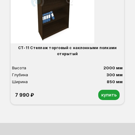
СТ-11 Стеллаж торговый с наклонными полками
открытый
Высота
2000 мм
Глубина
300 мм
Ширина
850 мм
7 990 ₽
купить
Орех
Белый
Серый
Светлый бук
Венге
Дуб сонома