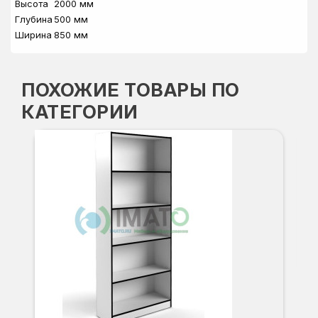
Высота
2000 мм
Глубина
500 мм
Ширина
850 мм
ПОХОЖИЕ ТОВАРЫ ПО
КАТЕГОРИИ
СТ
Вы
Гл
Ши
8
О
Б
С
С
В
Д