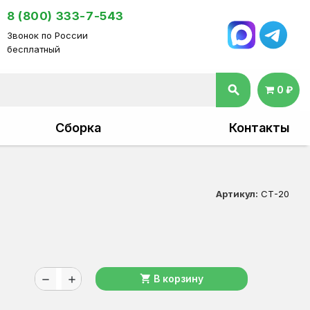
8 (800) 333-7-543
Звонок по России
бесплатный
search
0 ₽
Сборка
Контакты
Артикул:
СТ-20
shopping_cart
В корзину
remove
add