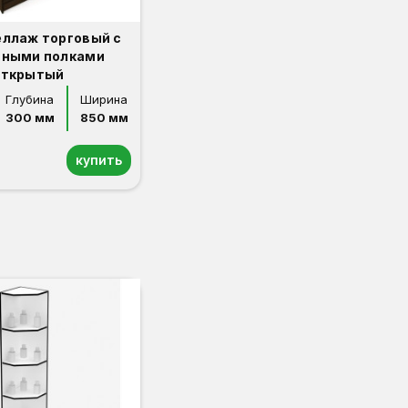
еллаж торговый с
нными полками
открытый
Глубина
Ширина
300 мм
850 мм
купить