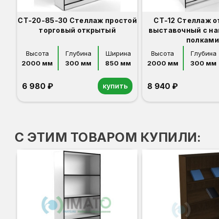
СТ-20-85-30 Стеллаж простой
СТ-12 Стеллаж 
торговый открытый
выставочный с н
полками
Высота
Глубина
Ширина
Высота
Глубина
2000 мм
300 мм
850 мм
2000 мм
300 мм
6 980 ₽
8 940 ₽
купить
Орех
Белый
Серый
Светлый бук
Венге
Дуб сонома
Орех
Белый
Серый
Светлый бук
Венге
Дуб сонома
С ЭТИМ ТОВАРОМ КУПИЛИ: