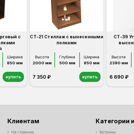
орговый с
СТ-21 Стеллаж с вынесенными
СТ-39 У
олками
полками
высок
й
Ширина
Высота
Глубина
Ширина
Высота
850 мм
2000 мм
500 мм
850 мм
2380 мм
7 350 ₽
6 690 ₽
купить
купить
Орех
Белый
Серый
Светлый бук
Венге
Дуб сонома
Орех
Белый
Серый
Светлый бук
Венге
Дуб сонома
Клиентам
Категории и
На главную
Витрины