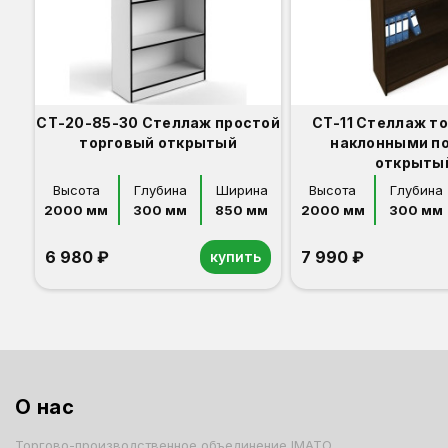
СТ-20-85-30 Стеллаж простой
СТ-11 Стеллаж т
торговый открытый
наклонными п
открыты
Высота
Глубина
Ширина
Высота
Глубина
2000 мм
300 мм
850 мм
2000 мм
300 мм
6 980 ₽
7 990 ₽
купить
Орех
Белый
Серый
Светлый бук
Венге
Дуб сонома
Орех
Белый
Серый
Светлый бук
Венге
Дуб сонома
О нас
Торгово-производственное объединение IMATO