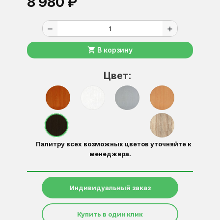
8 980 ₽
remove
add
shopping_cart
В корзину
Цвет:
Палитру всех возможных цветов уточняйте к
менеджера.
Индивидуальный заказ
Купить в один клик