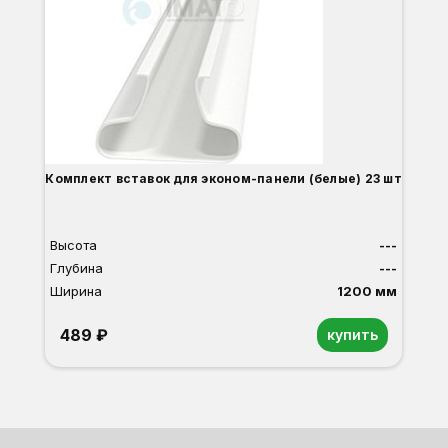
Ши
2
О
Б
С
С
В
Д
Комплект вставок для эконом-панели (белые) 23 шт
Высота
---
Глубина
---
Ширина
1200 мм
489 ₽
купить