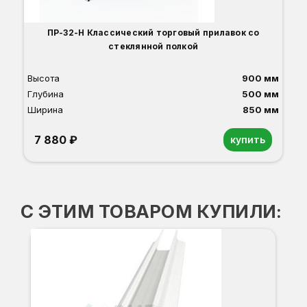
ПР-32-Н Классический торговый прилавок со
стеклянной полкой
Высота
900 мм
Глубина
500 мм
Ширина
850 мм
7 880 ₽
купить
Орех
Белый
Серый
Светлый бук
Венге
Дуб сонома
С ЭТИМ ТОВАРОМ КУПИЛИ:
В-5
-3
Вы
Гл