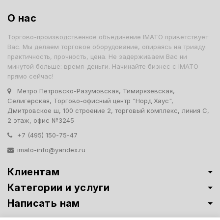
О нас
Торгово-производственное объединение IMATO приветствует
Вас. Мы делаем торговое оборудование, опираясь на триаду:
практичность, прочность, цена. Не задерживаем Вас ни
минутой больше: время-деньги. Начинайте бизнес с IMATO
прямо сейчас!
Метро Петровско-Разумовская, Тимирязевская,
Селигерская, Торгово-офисный центр "Норд Хаус",
Дмитровское ш, 100 строение 2, торговый комплекс, линия С,
2 этаж, офис №3245
+7 (495) 150-75-47
imato-info@yandex.ru
Клиентам
Категории и услуги
Написать нам