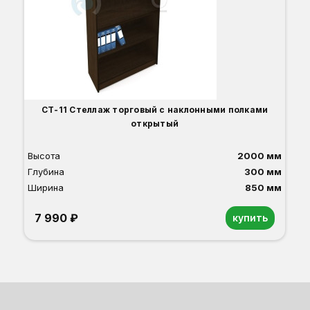
СТ-11 Стеллаж торговый с наклонными полками
открытый
Высота
2000 мм
Глубина
300 мм
Ширина
850 мм
7 990 ₽
купить
Орех
Белый
Серый
Светлый бук
Венге
Дуб сонома