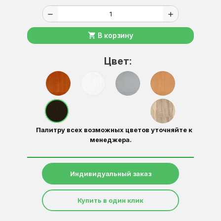
remove
add
shopping_cart
В корзину
Цвет:
Палитру всех возможных цветов уточняйте к
менеджера.
Индивидуальный заказ
Купить в один клик