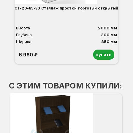
СТ-20-85-30 Стеллаж простой торговый открытый
Высота
2000 мм
Глубина
300 мм
Ширина
850 мм
6 980 ₽
купить
Орех
Белый
Серый
Светлый бук
Венге
Дуб сонома
С ЭТИМ ТОВАРОМ КУПИЛИ: