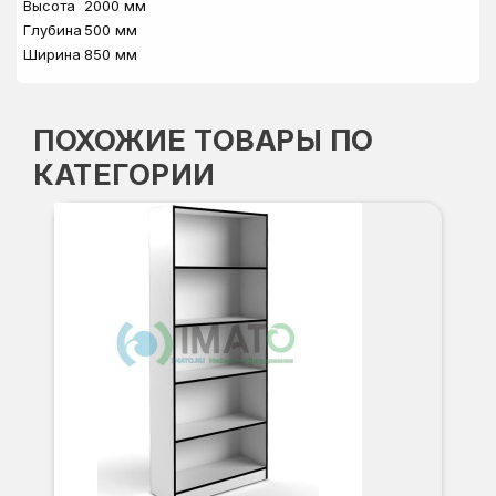
Высота
2000 мм
Глубина
500 мм
Ширина
850 мм
ПОХОЖИЕ ТОВАРЫ ПО
КАТЕГОРИИ
СТ
Вы
Гл
Ши
8
О
Б
С
С
В
Д