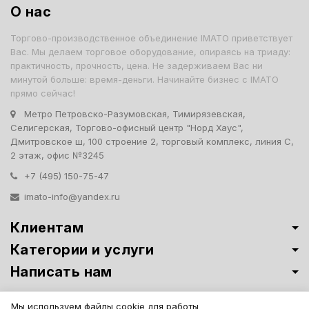
О нас
Торгово-производственное объединение IMATO приветствует
Вас. Мы делаем торговое оборудование, опираясь на триаду:
практичность, прочность, цена. Не задерживаем Вас ни
минутой больше: время-деньги. Начинайте бизнес с IMATO
прямо сейчас!
Метро Петровско-Разумовская, Тимирязевская,
Селигерская, Торгово-офисный центр "Норд Хаус",
Дмитровское ш, 100 строение 2, торговый комплекс, линия С,
2 этаж, офис №3245
+7 (495) 150-75-47
imato-info@yandex.ru
Клиентам
Категории и услуги
Написать нам
Витрины премиум-класса ИМАТО
·
Политика обработки персональных
Мы используем файлы cookie для работы