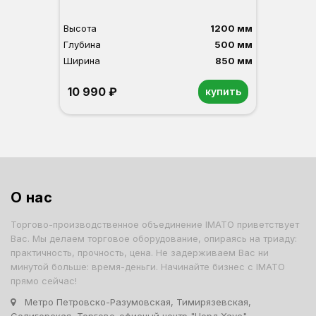
Высота
1200 мм
Глубина
500 мм
Ширина
850 мм
10 990 ₽
купить
Орех
Белый
Серый
Светлый бук
Венге
Дуб сонома
О нас
Торгово-производственное объединение IMATO приветствует
Вас. Мы делаем торговое оборудование, опираясь на триаду:
практичность, прочность, цена. Не задерживаем Вас ни
минутой больше: время-деньги. Начинайте бизнес с IMATO
прямо сейчас!
Метро Петровско-Разумовская, Тимирязевская,
Селигерская, Торгово-офисный центр "Норд Хаус",