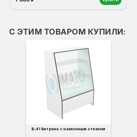
Орех
Белый
Серый
Светлый бук
Венге
Дуб сонома
С ЭТИМ ТОВАРОМ КУПИЛИ:
В-4
Вы
Гл
Ши
1
О
Б
С
С
В
Д
В-41 Витрина с наклонным стеклом