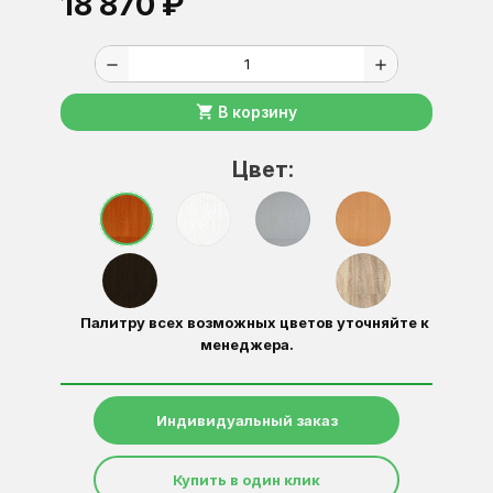
18 870 ₽
remove
add
shopping_cart
В корзину
Цвет:
Палитру всех возможных цветов уточняйте к
менеджера.
Индивидуальный заказ
Купить в один клик