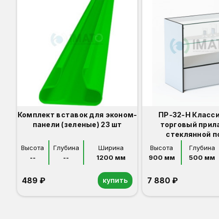
Комплект вставок для эконом-
ПР-32-Н Класс
панели (зеленые) 23 шт
торговый прил
стеклянной п
Высота
Глубина
Ширина
Высота
Глубина
--
--
1200 мм
900 мм
500 мм
489 ₽
7 880 ₽
купить
Орех
Белый
Серый
Светлый бук
Венге
Дуб сонома