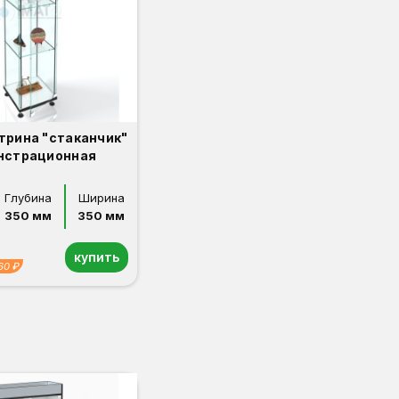
трина "стаканчик"
нстрационная
Глубина
Ширина
350 мм
350 мм
купить
60 ₽