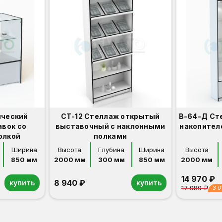
ический
СТ-12 Стеллаж открытый
В-64-Д Ст
авок со
выставочный с наклонными
накопител
олкой
полками
Ширина
Высота
Глубина
Ширина
Высота
850 мм
2000 мм
300 мм
850 мм
2000 мм
14 970 ₽
8 940 ₽
купить
купить
17 980 ₽
-3 0
Орех
Белый
Серый
Светлый бук
Венге
Дуб сонома
Орех
Белый
Серый
Светлый бук
Венге
Дуб сонома