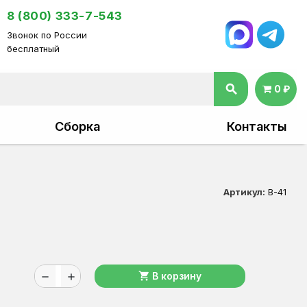
8 (800) 333-7-543
Звонок по России
бесплатный
search
0 ₽
Сборка
Контакты
Артикул:
В-41
shopping_cart
В корзину
remove
add