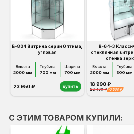
В-804 Витрина серии Оптима,
В-64-З Класси
угловая
стеклянная витри
стенка зер
Высота
Глубина
Ширина
Высота
Глубина
2000 мм
700 мм
700 мм
2000 мм
300 мм
18 990 ₽
23 950 ₽
купить
22 490 ₽
-3 500 ₽
Орех
Белый
Серый
Светлый бук
Венге
Орех
Белый
Серый
Светлый бук
Венге
Дуб сонома
С ЭТИМ ТОВАРОМ КУПИЛИ: