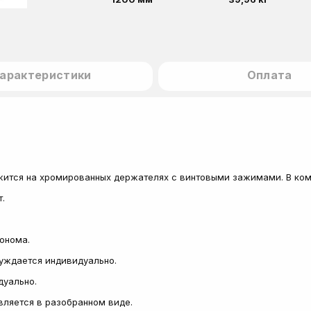
арактеристики
Оплата
ится на хромированных держателях с винтовыми зажимами. В комп
.
сонома.
суждается индивидуально.
дуально.
авляется в разобранном виде.