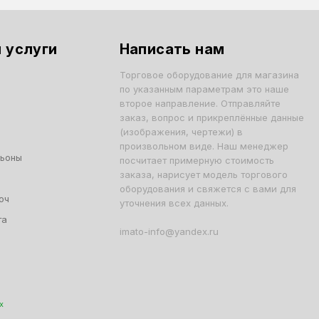
 услуги
Написать нам
Торговое оборудование для магазина
по указанным параметрам это наше
второе направление. Отправляйте
заказ, вопрос и прикреплённые данные
(изображения, чертежи) в
произвольном виде. Наш менеджер
льоны
посчитает примерную стоимость
заказа, нарисует модель торгового
оборудования и свяжется с вами для
юч
уточнения всех данных.
та
imato-info@yandex.ru
х