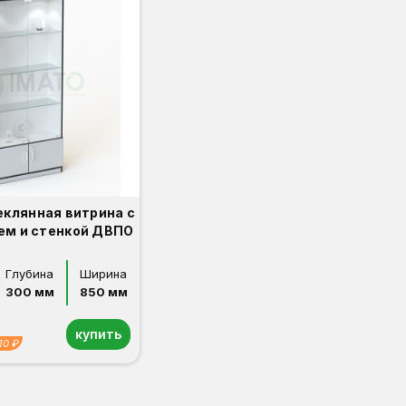
еклянная витрина с
ем и стенкой ДВПО
Глубина
Ширина
300 мм
850 мм
купить
10 ₽