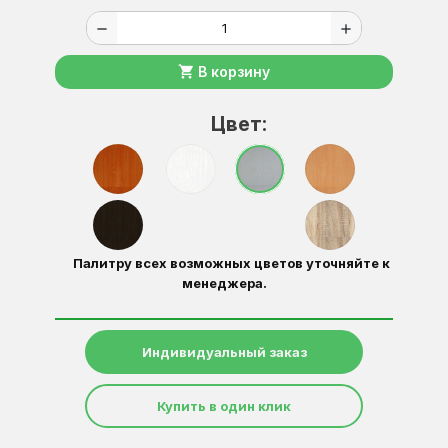
remove
add
shopping_cart
В корзину
Цвет:
Палитру всех возможных цветов уточняйте к
менеджера.
Индивидуальный заказ
Купить в один клик