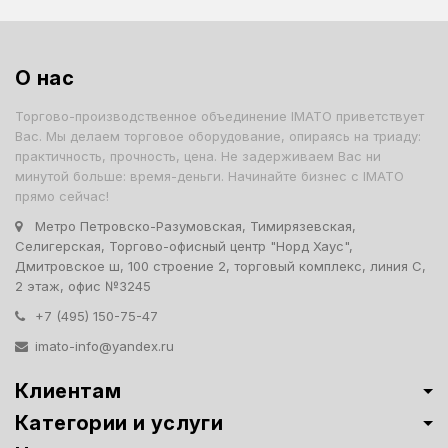
О нас
Торгово-производственное объединение IMATO приветствует
Вас. Мы делаем торговое оборудование, опираясь на триаду:
практичность, прочность, цена. Не задерживаем Вас ни
минутой больше: время-деньги. Начинайте бизнес с IMATO
прямо сейчас!
Метро Петровско-Разумовская, Тимирязевская,
Селигерская, Торгово-офисный центр "Норд Хаус",
Дмитровское ш, 100 строение 2, торговый комплекс, линия С,
2 этаж, офис №3245
+7 (495) 150-75-47
imato-info@yandex.ru
Клиентам
Категории и услуги