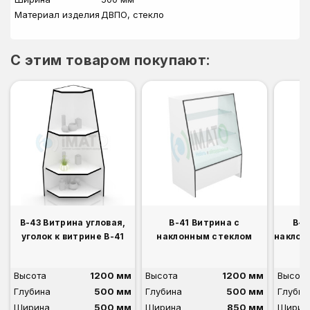
Материал изделия
ДВПО, стекло
C этим товаром покупают:
В-43 Витрина угловая,
В-41 Витрина с
В-4
уголок к витрине В-41
наклонным стеклом
наклон
Высота
1200 мм
Высота
1200 мм
Высота
Глубина
500 мм
Глубина
500 мм
Глубин
Ширина
500 мм
Ширина
850 мм
Ширин