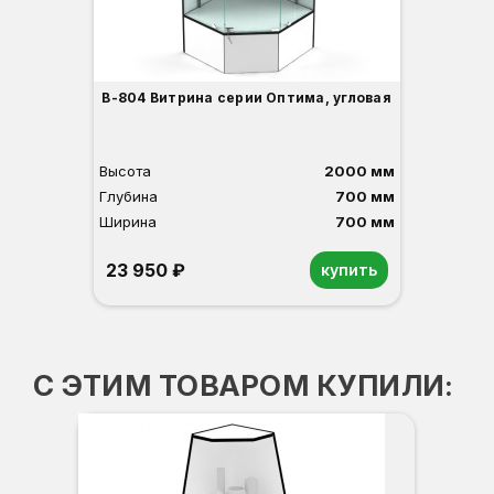
В-804 Витрина серии Оптима, угловая
Высота
2000 мм
Глубина
700 мм
Ширина
700 мм
23 950 ₽
купить
Орех
Белый
Серый
Светлый бук
Венге
С ЭТИМ ТОВАРОМ КУПИЛИ: