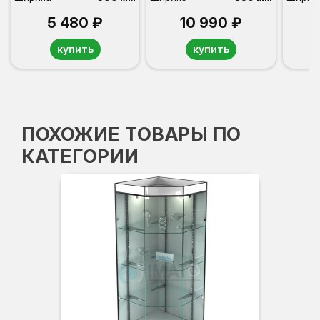
5 480 ₽
10 990 ₽
купить
купить
ПОХОЖИЕ ТОВАРЫ ПО
КАТЕГОРИИ
-3
Вы
Гл
Ши
1
О
Б
С
С
В
Д