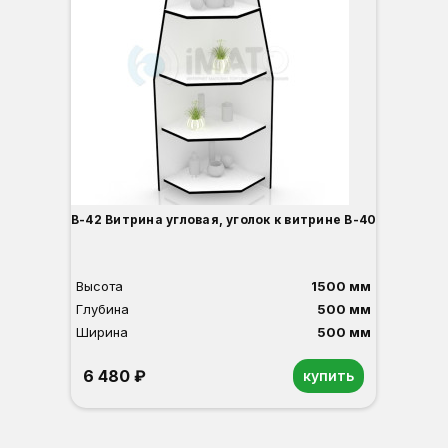
В-42 Витрина угловая, уголок к витрине В-40
Высота
1500 мм
Глубина
500 мм
Ширина
500 мм
6 480 ₽
купить
Орех
Белый
Серый
Светлый бук
Венге
Дуб сонома