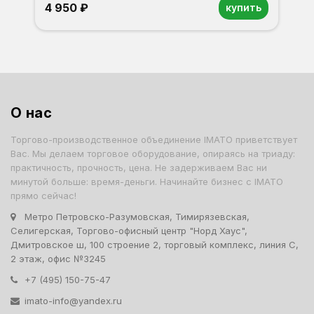
4 950 ₽
купить
Орех
Белый
Серый
Светлый бук
Венге
Дуб сонома
О нас
Торгово-производственное объединение IMATO приветствует
Вас. Мы делаем торговое оборудование, опираясь на триаду:
практичность, прочность, цена. Не задерживаем Вас ни
минутой больше: время-деньги. Начинайте бизнес с IMATO
прямо сейчас!
Метро Петровско-Разумовская, Тимирязевская,
Селигерская, Торгово-офисный центр "Норд Хаус",
Дмитровское ш, 100 строение 2, торговый комплекс, линия С,
2 этаж, офис №3245
+7 (495) 150-75-47
imato-info@yandex.ru