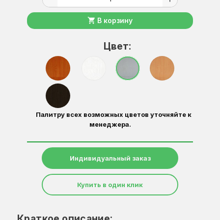
shopping_cart
В корзину
Цвет:
Палитру всех возможных цветов уточняйте к
менеджера.
Индивидуальный заказ
Купить в один клик
Краткое описание: