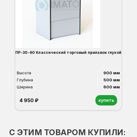
ПР-30-60 Классический торговый прилавок глухой
Высота
900 мм
Глубина
500 мм
Ширина
600 мм
4 950 ₽
купить
Орех
Белый
Серый
Светлый бук
Венге
Дуб сонома
С ЭТИМ ТОВАРОМ КУПИЛИ: