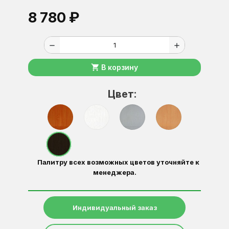
8 780 ₽
remove
add
shopping_cart
В корзину
Цвет:
Палитру всех возможных цветов уточняйте к
менеджера.
Индивидуальный заказ