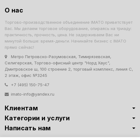
О нас
Торгово-производственное объединение IMATO приветствует
Вас. Мы делаем торговое оборудование, опираясь на триаду:
практичность, прочность, цена. Не задерживаем Вас ни
минутой больше: время-деньги. Начинайте бизнес с IMATO
прямо сейчас!
Метро Петровско-Разумовская, Тимирязевская,
Селигерская, Торгово-офисный центр "Норд Хаус",
Дмитровское ш, 100 строение 2, торговый комплекс, линия С,
2 этаж, офис №3245
+7 (495) 150-75-47
imato-info@yandex.ru
Клиентам
Категории и услуги
Написать нам