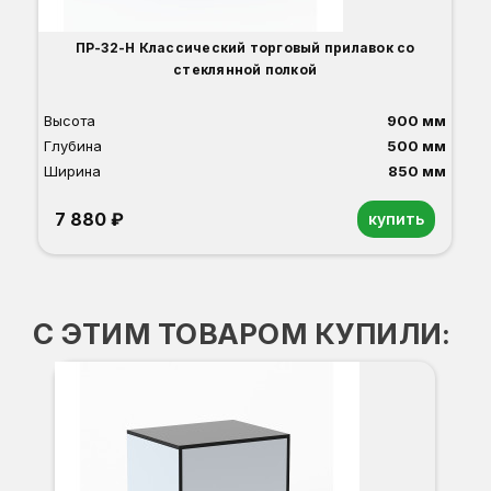
ПР-32-Н Классический торговый прилавок со
стеклянной полкой
Высота
900 мм
Глубина
500 мм
Ширина
850 мм
7 880 ₽
купить
Орех
Белый
Серый
Светлый бук
Венге
Дуб сонома
С ЭТИМ ТОВАРОМ КУПИЛИ:
П
В
Г