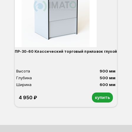
Ш
ПР-30-60 Классический торговый прилавок глухой
Высота
900 мм
Глубина
500 мм
Ширина
600 мм
4 950 ₽
купить
Орех
Белый
Серый
Светлый бук
Венге
Дуб сонома