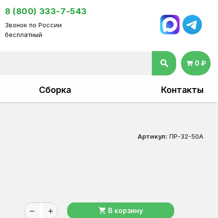
8 (800) 333-7-543
Звонок по России
бесплатный
search
0 ₽
Сборка
Контакты
Артикул:
ПР-32-50А
shopping_cart
В корзину
remove
add