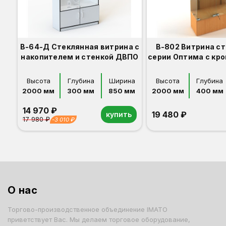
В-64-Д Стеклянная витрина с
В-802 Витрина с
накопителем и стенкой ДВПО
серии Оптима с кр
Высота
Глубина
Ширина
Высота
Глубина
2000 мм
300 мм
850 мм
2000 мм
400 мм
14 970 ₽
19 480 ₽
купить
17 980 ₽
-3 010 ₽
Орех
Белый
Серый
Светлый бук
Венге
Орех
Белый
Серый
Светлый бук
Венге
Дуб сонома
О нас
Торгово-производственное объединение IMATO
приветствует Вас. Мы делаем торговое оборудование,