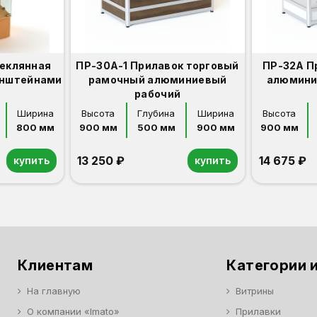
теклянная
ПР-30А-1 Прилавок торговый
ПР-32А П
онштейнами
рамочный алюминиевый
алюмини
рабочий
Ширина
Высота
Глубина
Ширина
Высота
800 мм
900 мм
500 мм
900 мм
900 мм
13 250 ₽
14 675 ₽
купить
купить
Орех
Белый
Серый
Светлый бук
Венге
Орех
Белый
Серый
Светлый бук
Венге
Клиентам
Категории и
На главную
Витрины
О компании «Imato»
Прилавки