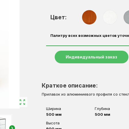
Цвет:
Палитру всех возможных цветов уточн
Индивидуальный заказ
Краткое описание:
Прилавок из алюминиевого профиля со стек
zoom_out_map
Ширина
Глубина
500 мм
500 мм
Высота
chevron_right
900 мм