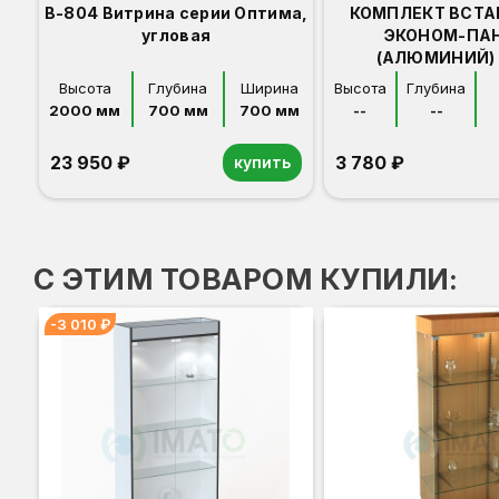
В-804 Витрина серии Оптима,
КОМПЛЕКТ ВСТА
угловая
ЭКОНОМ-ПА
(АЛЮМИНИЙ) 
Высота
Глубина
Ширина
Высота
Глубина
2000 мм
700 мм
700 мм
--
--
23 950 ₽
3 780 ₽
купить
Орех
Белый
Серый
Светлый бук
Венге
С ЭТИМ ТОВАРОМ КУПИЛИ:
-3 010 ₽