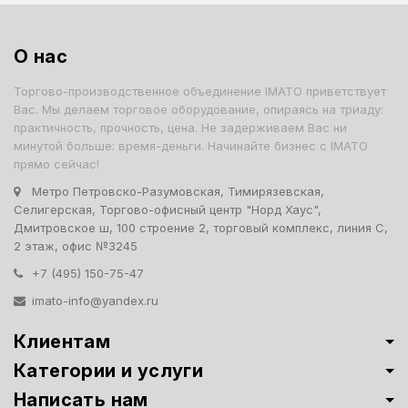
О нас
Торгово-производственное объединение IMATO приветствует
Вас. Мы делаем торговое оборудование, опираясь на триаду:
практичность, прочность, цена. Не задерживаем Вас ни
минутой больше: время-деньги. Начинайте бизнес с IMATO
прямо сейчас!
Метро Петровско-Разумовская, Тимирязевская,
Селигерская, Торгово-офисный центр "Норд Хаус",
Дмитровское ш, 100 строение 2, торговый комплекс, линия С,
2 этаж, офис №3245
+7 (495) 150-75-47
imato-info@yandex.ru
Клиентам
Категории и услуги
Написать нам