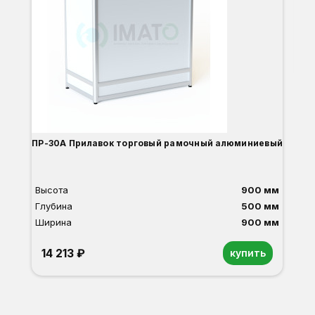
Гл
Ши
1
О
Б
С
С
В
ПР-30А Прилавок торговый рамочный алюминиевый
Высота
900 мм
Глубина
500 мм
Ширина
900 мм
14 213 ₽
купить
Орех
Белый
Серый
Светлый бук
Венге