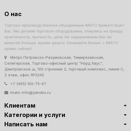
О нас
Торгово-производственное объединение IMATO приветствует
Вас. Мы делаем торговое оборудование, опираясь на триаду:
практичность, прочность, цена. Не задерживаем Вас ни
минутой больше: время-деньги. Начинайте бизнес с IMATO
прямо сейчас!
Метро Петровско-Разумовская, Тимирязевская,
Селигерская, Торгово-офисный центр "Норд Хаус",
Дмитровское ш, 100 строение 2, торговый комплекс, линия С,
2 этаж, офис №3245
+7 (495) 150-75-47
imato-info@yandex.ru
Клиентам
Категории и услуги
Написать нам