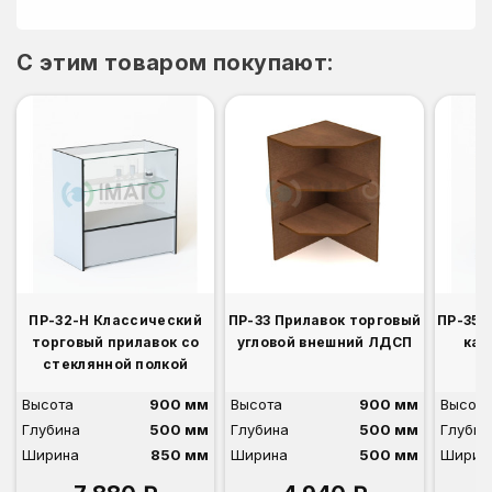
C этим товаром покупают:
ПР-32-Н Классический
ПР-33 Прилавок торговый
ПР-35 
торговый прилавок со
угловой внешний ЛДСП
кас
стеклянной полкой
Высота
900 мм
Высота
900 мм
Высота
Глубина
500 мм
Глубина
500 мм
Глубин
Ширина
850 мм
Ширина
500 мм
Ширин