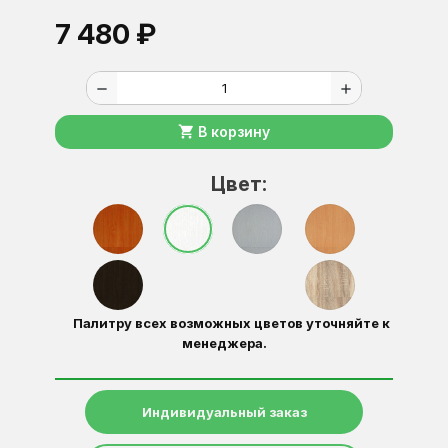
7 480 ₽
remove
add
shopping_cart
В корзину
Цвет:
Палитру всех возможных цветов уточняйте к
менеджера.
Индивидуальный заказ