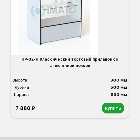
ПР-32-Н Классический торговый прилавок со
стеклянной полкой
Высота
900 мм
Глубина
500 мм
Ширина
850 мм
7 880 ₽
купить
Орех
Белый
Серый
Светлый бук
Венге
Дуб сонома