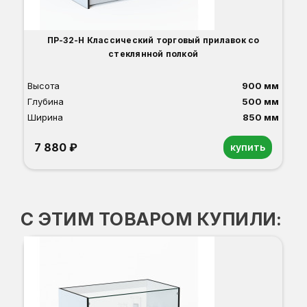
ПР-32-Н Классический торговый прилавок со
стеклянной полкой
Высота
900 мм
Глубина
500 мм
Ширина
850 мм
7 880 ₽
купить
Орех
Белый
Серый
Светлый бук
Венге
Дуб сонома
С ЭТИМ ТОВАРОМ КУПИЛИ: