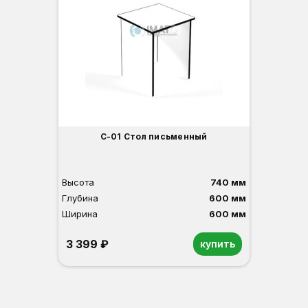
С-01 Стол письменный
Высота
740 мм
Глубина
600 мм
Ширина
600 мм
3 399 ₽
купить
Орех
Белый
Серый
Светлый бук
Венге