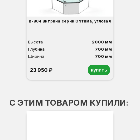
В-804 Витрина серии Оптима, угловая
Высота
2000 мм
Глубина
700 мм
Ширина
700 мм
23 950 ₽
купить
Орех
Белый
Серый
Светлый бук
Венге
С ЭТИМ ТОВАРОМ КУПИЛИ:
В