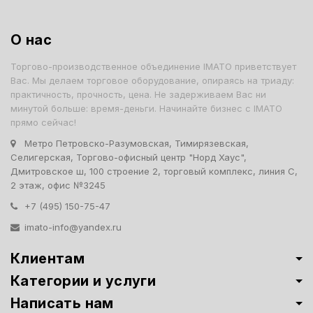
О нас
Торгово-производственное объединение IMATO приветствует
Вас. Мы делаем торговое оборудование, опираясь на триаду:
практичность, прочность, цена. Не задерживаем Вас ни
минутой больше: время-деньги. Начинайте бизнес с IMATO
прямо сейчас!
Метро Петровско-Разумовская, Тимирязевская,
Селигерская, Торгово-офисный центр "Норд Хаус",
Дмитровское ш, 100 строение 2, торговый комплекс, линия С,
2 этаж, офис №3245
+7 (495) 150-75-47
imato-info@yandex.ru
Клиентам
Категории и услуги
Написать нам