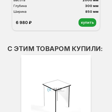
Высота
2000 мм
Глубина
300 мм
Ширина
850 мм
6 980 ₽
купить
Орех
Белый
Серый
Светлый бук
Венге
Дуб сонома
С ЭТИМ ТОВАРОМ КУПИЛИ: