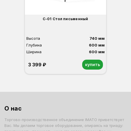
С-01 Стол письменный
Высота
740 мм
Глубина
600 мм
Ширина
600 мм
3 399 ₽
купить
Орех
Белый
Серый
Светлый бук
Венге
О нас
Торгово-производственное объединение IMATO приветствует
Вас. Мы делаем торговое оборудование, опираясь на триаду: