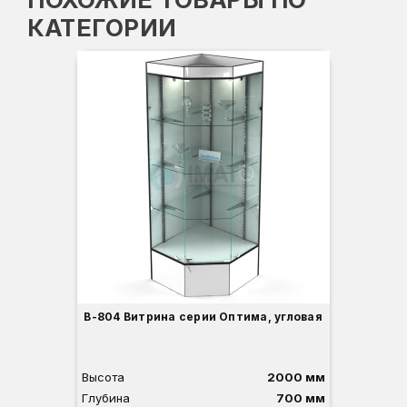
КАТЕГОРИИ
-3
Вы
Гл
Ши
1
О
Б
С
С
В
Д
В-804 Витрина серии Оптима, угловая
Высота
2000 мм
Глубина
700 мм