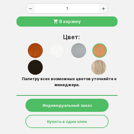
remove
add
shopping_cart
В корзину
Цвет:
Палитру всех возможных цветов уточняйте к
менеджера.
Индивидуальный заказ
Купить в один клик