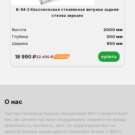
В-64-З Классическая стеклянная витрина задняя
стенка зеркало
Высота
2000 мм
Глубина
300 мм
Ширина
850 мм
18 990 ₽
купить
22 490 ₽
-3 500 ₽
Орех
Белый
Серый
Светлый бук
Венге
Дуб сонома
О нас
Торгово-производственное объединение IMATO приветствует
Вас. Мы делаем торговое оборудование, опираясь на триаду:
практичность, прочность, цена. Не задерживаем Вас ни
минутой больше: время-деньги. Начинайте бизнес с IMATO