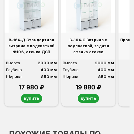
В-164-Д Стандартная
В-164-С Витрина с
Прово
витрина с подсветкой
подсветкой, задняя
№106, стенка ДСП
стенка стекло
Высота
2000 мм
Высота
2000 мм
Глубина
400 мм
Глубина
400 мм
Ширина
850 мм
Ширина
850 мм
17 980 ₽
19 880 ₽
купить
купить
ПОХОЖИЕ ТОВАРЫ ПО