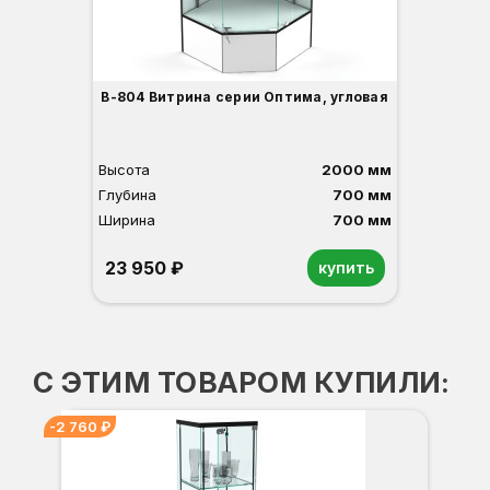
В-804 Витрина серии Оптима, угловая
Высота
2000 мм
Глубина
700 мм
Ширина
700 мм
23 950 ₽
купить
Орех
Белый
Серый
Светлый бук
Венге
С ЭТИМ ТОВАРОМ КУПИЛИ:
-2 760 ₽