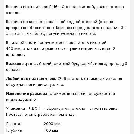
Витрина
выставочная
В
-
164-С
с подстветкой, задняя стенка
стекло.
Витрина
оснащена
стеклянной
задней
стенкой
(
стекло
прозрачное бесцветное
).
Комплект
предполагает
наличие
3
-
х
стеклянных
полок
,
регулируемых
по
высоте.
В
нижней
части
предусмотрен
накопитель
высотой
400
мм
,
а
так
же
верхнее
освещение
витрины в виде 2
плафонов.
Базовые цвета:
белый, светлый бук, серый, венге, орех, дуб
сонома.
Любой цвет из палитры:
(256 цветов): стоимость изделия
обсуждается индивидуально.
Изменение размера:
стоимость изделия обсуждается
индивидуально.
Упаковка
: ЛДСП - гофрокартон, стекло - стрейч пленка.
Поставляется в разобранном виде.
Высота
2000 мм
Глубина
400 мм