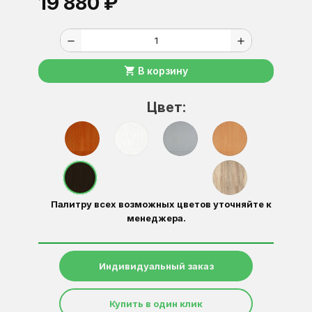
19 880 ₽
remove
add
shopping_cart
В корзину
Цвет:
Палитру всех возможных цветов уточняйте к
менеджера.
Индивидуальный заказ
Купить в один клик