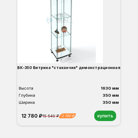
ВК-350 Витрина "стаканчик" демонстрационная
Высота
1630 мм
Глубина
350 мм
Ширина
350 мм
12 780 ₽
купить
15 540 ₽
-2 760 ₽
Орех
Белый
Серый
Светлый бук
Венге
Дуб сонома