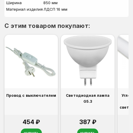
Ширина
850 мм
Материал изделия
ЛДСП 16 мм
C этим товаром покупают:
Провод с выключателем
Светодиодная лампа
Угло
G5.3
свето
454 ₽
387 ₽
купить
купить