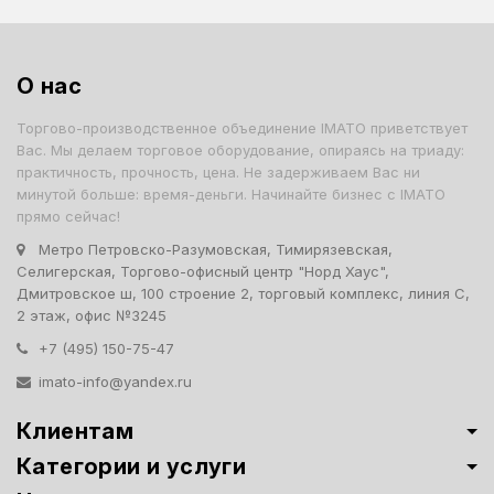
О нас
Торгово-производственное объединение IMATO приветствует
Вас. Мы делаем торговое оборудование, опираясь на триаду:
практичность, прочность, цена. Не задерживаем Вас ни
минутой больше: время-деньги. Начинайте бизнес с IMATO
прямо сейчас!
Метро Петровско-Разумовская, Тимирязевская,
Селигерская, Торгово-офисный центр "Норд Хаус",
Дмитровское ш, 100 строение 2, торговый комплекс, линия С,
2 этаж, офис №3245
+7 (495) 150-75-47
imato-info@yandex.ru
Клиентам
Категории и услуги