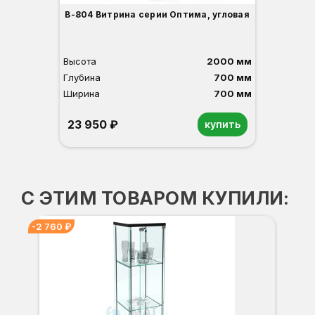
В-804 Витрина серии Оптима, угловая
Высота
2000 мм
Глубина
700 мм
Ширина
700 мм
23 950 ₽
купить
Орех
Белый
Серый
Светлый бук
Венге
С ЭТИМ ТОВАРОМ КУПИЛИ:
-2 760 ₽