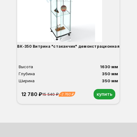
ВК-350 Витрина "стаканчик" демонстрационная
Высота
1630 мм
Вы
Глубина
350 мм
Гл
Ширина
350 мм
Ши
12 780 ₽
1
купить
15 540 ₽
-2 760 ₽
Орех
Белый
Серый
Светлый бук
Венге
Дуб сонома
О
Б
С
С
В