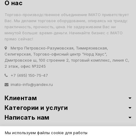
О нас
Торгово-производственное объединение IMATO приветствует
Вас. Мы делаем торговое оборудование, опираясь на триаду:
практичность, прочность, цена. Не задерживаем Вас ни
минутой больше: время-деньги. Начинайте бизнес с IMATO
прямо сейчас!
Метро Петровско-Разумовская, Тимирязевская,
Селигерская, Торгово-офисный центр "Норд Хаус",
Дмитровское ш, 100 строение 2, торговый комплекс, линия С,
2 этаж, офис №3245
+7 (495) 150-75-47
imato-info@yandex.ru
Клиентам
Категории и услуги
Написать нам
Витрины премиум-класса ИМАТО
·
Политика обработки персональных
Мы используем файлы cookie для работы
данных