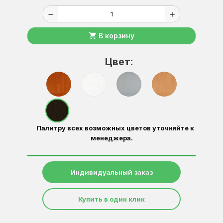
remove
add
shopping_cart
В корзину
Цвет:
Палитру всех возможных цветов уточняйте к
менеджера.
Индивидуальный заказ
Купить в один клик