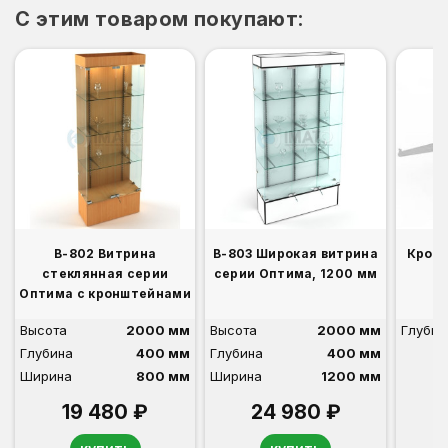
C этим товаром покупают:
В-802 Витрина
В-803 Широкая витрина
Кронш
стеклянная серии
серии Оптима, 1200 мм
В
Оптима с кронштейнами
Высота
2000 мм
Высота
2000 мм
Глубин
Глубина
400 мм
Глубина
400 мм
Ширина
800 мм
Ширина
1200 мм
19 480 ₽
24 980 ₽