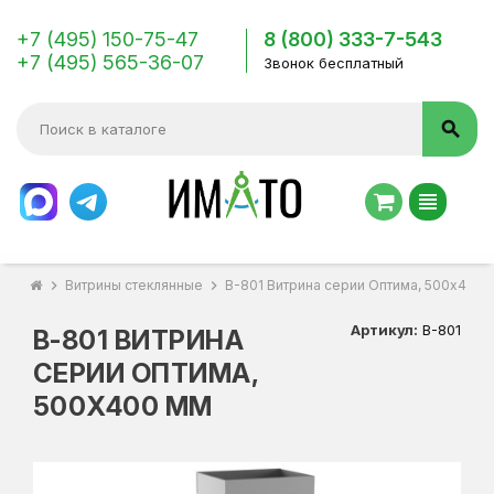
+7 (495) 150-75-47
8 (800) 333-7-543
+7 (495) 565-36-07
Звонок бесплатный
search
view_headline
chevron_right
Витрины стеклянные
chevron_right
В-801 Витрина серии Оптима, 500x400 
Артикул:
В-801
В-801 ВИТРИНА
СЕРИИ ОПТИМА,
500X400 ММ