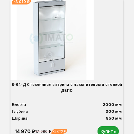
-3 010 ₽
Вы
Гл
Ши
1
О
Б
С
С
В
В-64-Д Стеклянная витрина с накопителем и стенкой
ДВПО
Высота
2000 мм
Глубина
300 мм
Ширина
850 мм
14 970 ₽
купить
17 980 ₽
-3 010 ₽