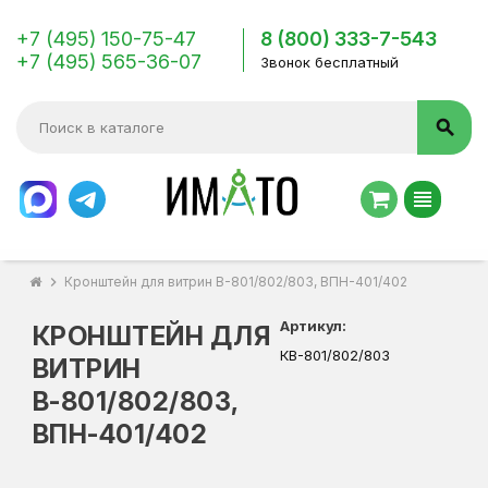
+7 (495) 150-75-47
8 (800) 333-7-543
+7 (495) 565-36-07
Звонок бесплатный
search
view_headline
chevron_right
Кронштейн для витрин В-801/802/803, ВПН-401/402
Артикул:
КРОНШТЕЙН ДЛЯ
КВ-801/802/803
ВИТРИН
В-801/802/803,
ВПН-401/402