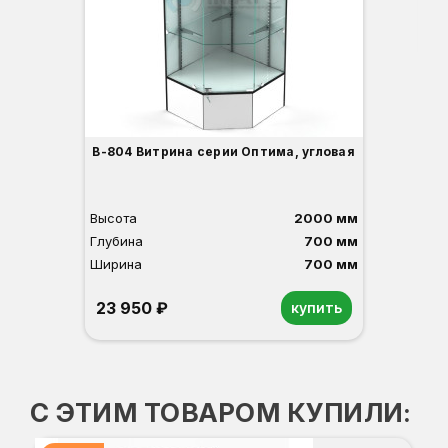
3
В-804 Витрина серии Оптима, угловая
Высота
2000 мм
Глубина
700 мм
Ширина
700 мм
23 950 ₽
купить
Орех
Белый
Серый
Светлый бук
Венге
С ЭТИМ ТОВАРОМ КУПИЛИ: