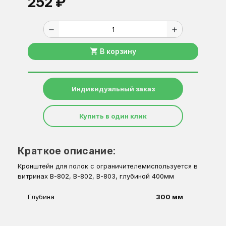
252 ₽
remove
add
shopping_cart
В корзину
Индивидуальный заказ
Купить в один клик
Краткое описание:
Кронштейн для полок с ограничителемиспользуется в
витринах В-802, В-802, В-803, глубиной 400мм
Глубина
300 мм