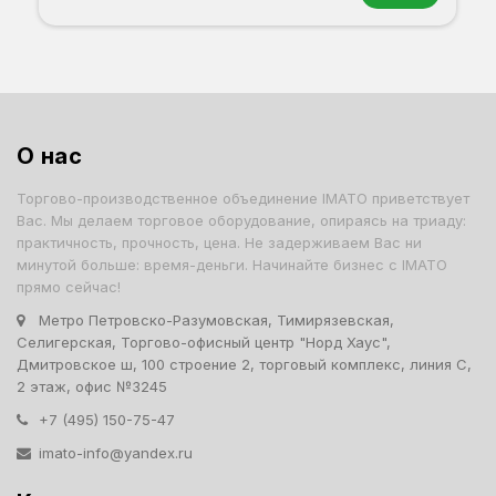
Орех
Белый
Серый
Светлый бук
Венге
Дуб сонома
О нас
Торгово-производственное объединение IMATO приветствует
Вас. Мы делаем торговое оборудование, опираясь на триаду:
практичность, прочность, цена. Не задерживаем Вас ни
минутой больше: время-деньги. Начинайте бизнес с IMATO
прямо сейчас!
Метро Петровско-Разумовская, Тимирязевская,
Селигерская, Торгово-офисный центр "Норд Хаус",
Дмитровское ш, 100 строение 2, торговый комплекс, линия С,
2 этаж, офис №3245
+7 (495) 150-75-47
imato-info@yandex.ru