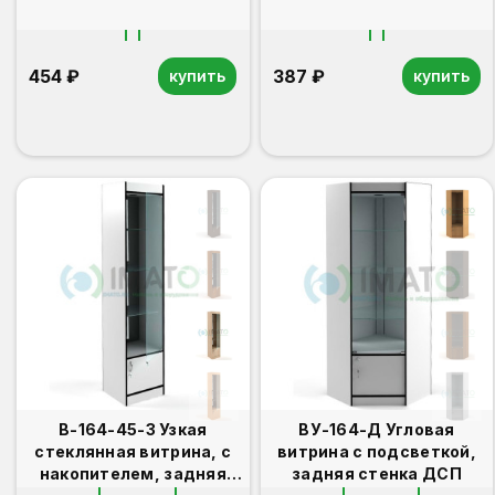
454 ₽
387 ₽
купить
купить
В-164-45-З Узкая
ВУ-164-Д Угловая
стеклянная витрина, с
витрина с подсветкой,
накопителем, задняя
задняя стенка ДСП