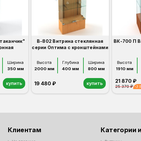
стаканчик"
В-802 Витрина стеклянная
ВК-700 П 
онная
серии Оптима с кронштейнами
Ширина
Высота
Глубина
Ширина
Высота
350 мм
2000 мм
400 мм
800 мм
1910 мм
21 870 ₽
19 480 ₽
купить
купить
25 370 ₽
-3 
Орех
Белый
Серый
Светлый бук
Венге
Орех
Белый
Серый
Светлый бук
Венге
Клиентам
Категории и