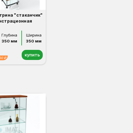
трина "стаканчик"
нстрационная
Глубина
Ширина
350 мм
350 мм
купить
60 ₽