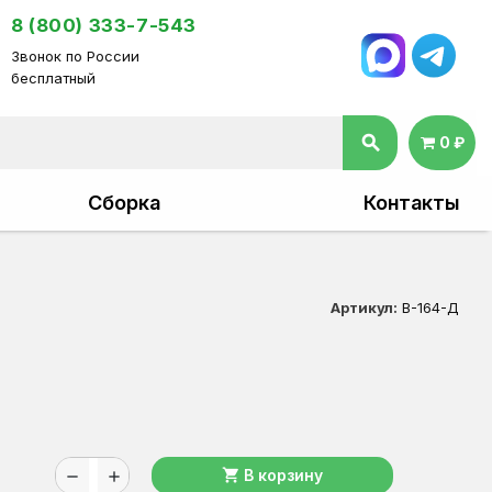
8 (800) 333-7-543
Звонок по России
бесплатный
search
0 ₽
Сборка
Контакты
Артикул:
В-164-Д
shopping_cart
В корзину
remove
add