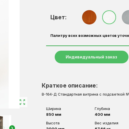
Цвет:
Палитру всех возможных цветов уточн
Индивидуальный заказ
Краткое описание:
В-164-Д Стандартная витрина с подсветкой 
zoom_out_map
Ширина
Глубина
850 мм
400 мм
Высота
Вес изделия
chevron_right
2000 мм
67,66 кг