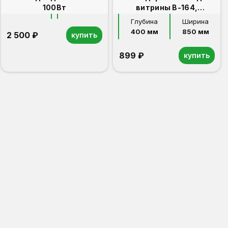
100Вт
витрины В-164,
В-206,В-406.
Глубина
Ширина
400 мм
850 мм
2 500 ₽
купить
899 ₽
купить