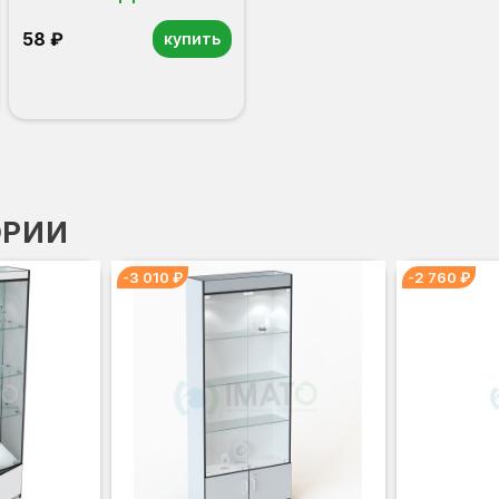
58 ₽
купить
ОРИИ
-3 010 ₽
-2 760 ₽