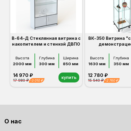
В-64-Д Стеклянная витрина с
ВК-350 Витрина "
накопителем и стенкой ДВПО
демонстраци
Высота
Глубина
Ширина
Высота
Глубина
2000 мм
300 мм
850 мм
1630 мм
350 мм
14 970 ₽
12 780 ₽
купить
17 980 ₽
15 540 ₽
-3 010 ₽
-2 760 ₽
Орех
Белый
Серый
Светлый бук
Венге
Дуб сонома
Орех
Белый
Серый
Светлый бук
Венге
Дуб сонома
О нас