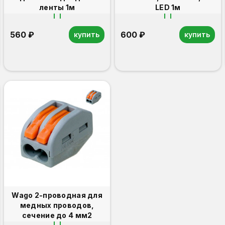
ленты 1м
LED 1м
560 ₽
600 ₽
купить
купить
Wago 2-проводная для
медных проводов,
сечение до 4 мм2