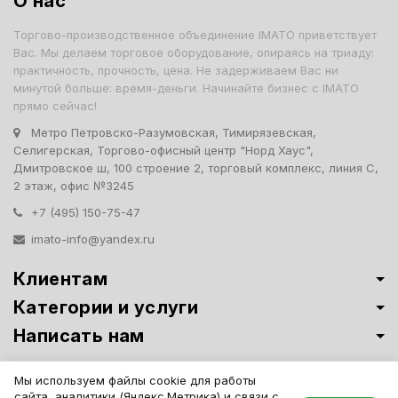
О нас
Торгово-производственное объединение IMATO приветствует
Вас. Мы делаем торговое оборудование, опираясь на триаду:
практичность, прочность, цена. Не задерживаем Вас ни
минутой больше: время-деньги. Начинайте бизнес с IMATO
прямо сейчас!
Метро Петровско-Разумовская, Тимирязевская,
Селигерская, Торгово-офисный центр "Норд Хаус",
Дмитровское ш, 100 строение 2, торговый комплекс, линия С,
2 этаж, офис №3245
+7 (495) 150-75-47
imato-info@yandex.ru
Клиентам
Категории и услуги
Написать нам
Витрины премиум-класса ИМАТО
·
Политика обработки персональных
Мы используем файлы cookie для работы
данных
сайта, аналитики (Яндекс.Метрика) и связи с