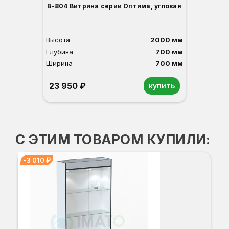
В-804 Витрина серии Оптима, угловая
Высота
2000 мм
Глубина
700 мм
Ширина
700 мм
23 950 ₽
купить
Орех
Белый
Серый
Светлый бук
Венге
С ЭТИМ ТОВАРОМ КУПИЛИ:
-3 010 ₽