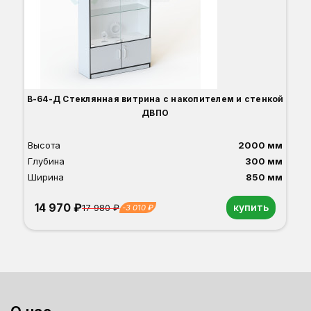
В-64-Д Стеклянная витрина с накопителем и стенкой
ДВПО
Высота
2000 мм
Глубина
300 мм
Ширина
850 мм
14 970 ₽
купить
17 980 ₽
-3 010 ₽
Орех
Белый
Серый
Светлый бук
Венге
Дуб сонома