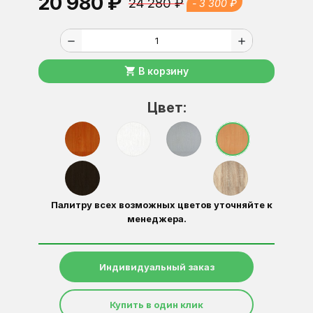
20 980 ₽
24 280 ₽
- 3 300 ₽
remove
add
shopping_cart
В корзину
Цвет:
Палитру всех возможных цветов уточняйте к
менеджера.
Индивидуальный заказ
Купить в один клик