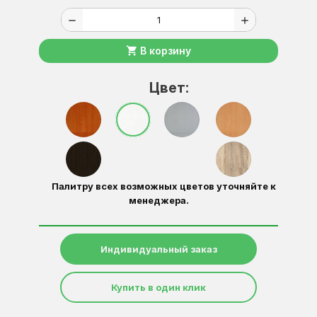
remove
add
shopping_cart
В корзину
Цвет:
Палитру всех возможных цветов уточняйте к
менеджера.
Индивидуальный заказ
Купить в один клик