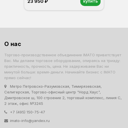
23 950 ₽
купить
Орех
Белый
Серый
Светлый бук
Венге
О нас
Торгово-производственное объединение IMATO приветствует
Вас. Мы делаем торговое оборудование, опираясь на триаду:
практичность, прочность, цена. Не задерживаем Вас ни
минутой больше: время-деньги. Начинайте бизнес с IMATO
прямо сейчас!
Метро Петровско-Разумовская, Тимирязевская,
Селигерская, Торгово-офисный центр "Норд Хаус",
Дмитровское ш, 100 строение 2, торговый комплекс, линия С,
2 этаж, офис №3245
+7 (495) 150-75-47
imato-info@yandex.ru