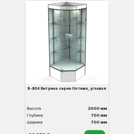
-3
Вы
Гл
Ши
1
О
Б
С
С
В
Д
В-804 Витрина серии Оптима, угловая
Высота
2000 мм
Глубина
700 мм
Ширина
700 мм