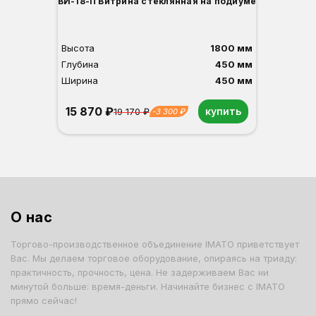
ВИ-18-П Витрина стеклянная на подиуме
Высота
1800 мм
Глубина
450 мм
Ширина
450 мм
15 870 ₽
купить
19 170 ₽
-3 300 ₽
Орех
Белый
Серый
Светлый бук
Венге
Дуб сонома
О нас
Торгово-производственное объединение IMATO приветствует
Вас. Мы делаем торговое оборудование, опираясь на триаду:
практичность, прочность, цена. Не задерживаем Вас ни
минутой больше: время-деньги. Начинайте бизнес с IMATO
прямо сейчас!