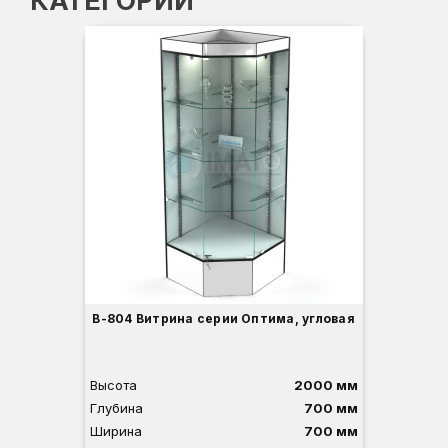
КАТЕГОРИИ
-3
Вы
Гл
Ши
1
О
Б
С
С
В
Д
В-804 Витрина серии Оптима, угловая
Высота
2000 мм
Глубина
700 мм
Ширина
700 мм