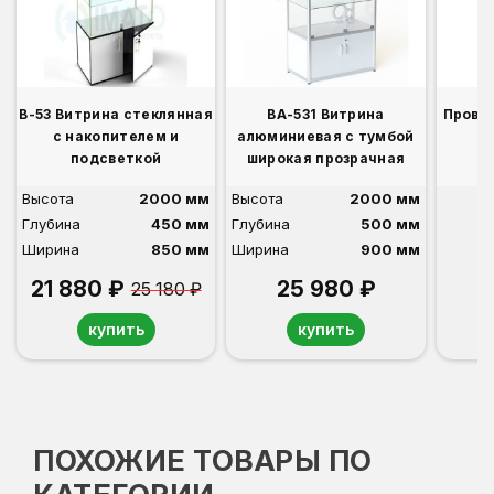
В-53 Витрина стеклянная
ВА-531 Витрина
Прово
с накопителем и
алюминиевая с тумбой
подсветкой
широкая прозрачная
Высота
2000 мм
Высота
2000 мм
Глубина
450 мм
Глубина
500 мм
Ширина
850 мм
Ширина
900 мм
21 880 ₽
25 980 ₽
25 180 ₽
купить
купить
ПОХОЖИЕ ТОВАРЫ ПО