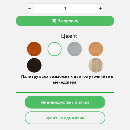
remove
add
shopping_cart
В корзину
Цвет:
Палитру всех возможных цветов уточняйте к
менеджера.
Индивидуальный заказ
Купить в один клик