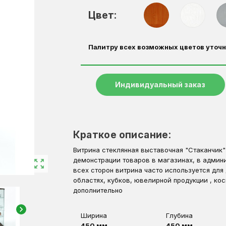
Цвет:
Палитру всех возможных цветов уточн
Индивидуальный заказ
Краткое описание:
Витрина стеклянная выставочная "Стаканчик"
демонстрации товаров в магазинах, в админ
zoom_out_map
всех сторон витрина часто используется для
областях, кубков, ювелирной продукции , к
дополнительно
chevron_right
Ширина
Глубина
450 мм
450 мм