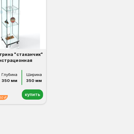
трина "стаканчик"
нстрационная
Глубина
Ширина
350 мм
350 мм
купить
60 ₽