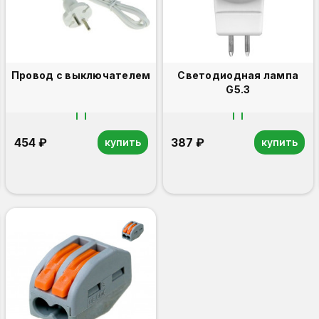
Провод с выключателем
Светодиодная лампа
G5.3
454 ₽
387 ₽
купить
купить