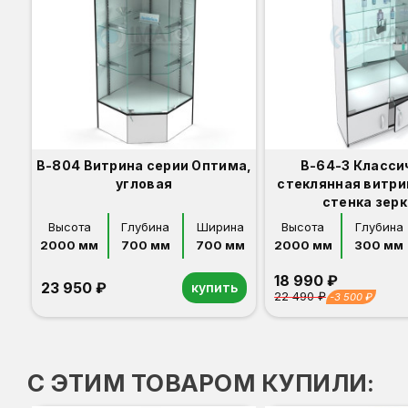
В-804 Витрина серии Оптима,
В-64-З Класси
угловая
стеклянная витри
стенка зер
Высота
Глубина
Ширина
Высота
Глубина
2000 мм
700 мм
700 мм
2000 мм
300 мм
18 990 ₽
23 950 ₽
купить
22 490 ₽
-3 500 ₽
Орех
Белый
Серый
Светлый бук
Венге
Орех
Белый
Серый
Светлый бук
Венге
Дуб сонома
С ЭТИМ ТОВАРОМ КУПИЛИ: