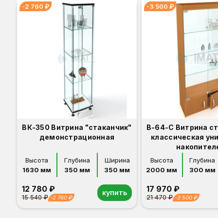
-2 760 ₽
-3 500 ₽
ВК-350 Витрина "стаканчик"
В-64-С Витрина с
демонстрационная
классическая ун
накопител
Высота
Глубина
Ширина
Высота
Глубина
1630 мм
350 мм
350 мм
2000 мм
300 мм
12 780 ₽
17 970 ₽
купить
15 540 ₽
21 470 ₽
-2 760 ₽
-3 500 ₽
Орех
Белый
Серый
Светлый бук
Венге
Дуб сонома
Орех
Белый
Серый
Светлый бук
Венге
Дуб сонома