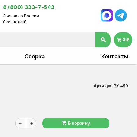
8 (800) 333-7-543
Звонок по России
бесплатный
search
0 ₽
Сборка
Контакты
Артикул:
ВК-450
shopping_cart
В корзину
remove
add