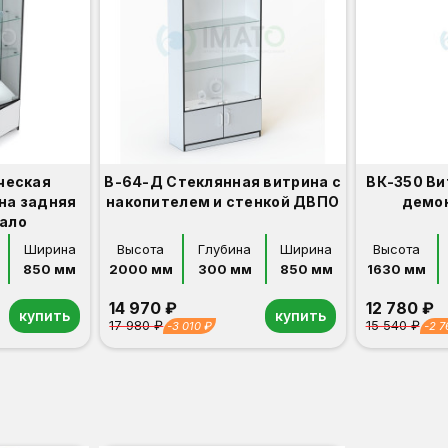
ческая
В-64-Д Стеклянная витрина с
ВК-350 Ви
на задняя
накопителем и стенкой ДВПО
демо
кало
Ширина
Высота
Глубина
Ширина
Высота
850 мм
2000 мм
300 мм
850 мм
1630 мм
14 970 ₽
12 780 ₽
купить
купить
17 980 ₽
15 540 ₽
-3 010 ₽
-2 7
Орех
Белый
Серый
Светлый бук
Венге
Дуб сонома
Орех
Белый
Серый
Светлый бук
Венге
Дуб сонома