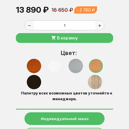
13 890 ₽
16 650 ₽
- 2 760 ₽
remove
add
shopping_cart
В корзину
Цвет:
Палитру всех возможных цветов уточняйте к
менеджера.
Индивидуальный заказ