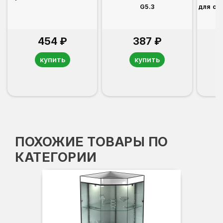
G5.3
для св
454 ₽
387 ₽
купить
купить
ПОХОЖИЕ ТОВАРЫ ПО
КАТЕГОРИИ
-3
Вы
Гл