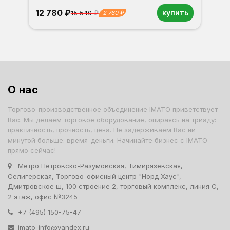
12 780 ₽
купить
15 540 ₽
-2 760 ₽
Орех
Белый
Серый
Светлый бук
Венге
Дуб сонома
О нас
Торгово-производственное объединение IMATO приветствует
Вас. Мы делаем торговое оборудование, опираясь на триаду:
практичность, прочность, цена. Не задерживаем Вас ни
минутой больше: время-деньги. Начинайте бизнес с IMATO
прямо сейчас!
Метро Петровско-Разумовская, Тимирязевская,
Селигерская, Торгово-офисный центр "Норд Хаус",
Дмитровское ш, 100 строение 2, торговый комплекс, линия С,
2 этаж, офис №3245
+7 (495) 150-75-47
imato-info@yandex.ru