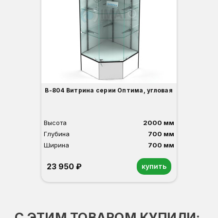
Ши
1
О
Б
С
С
В
Д
В-804 Витрина серии Оптима, угловая
Высота
2000 мм
Глубина
700 мм
Ширина
700 мм
23 950 ₽
купить
Орех
Белый
Серый
Светлый бук
Венге
С ЭТИМ ТОВАРОМ КУПИЛИ: