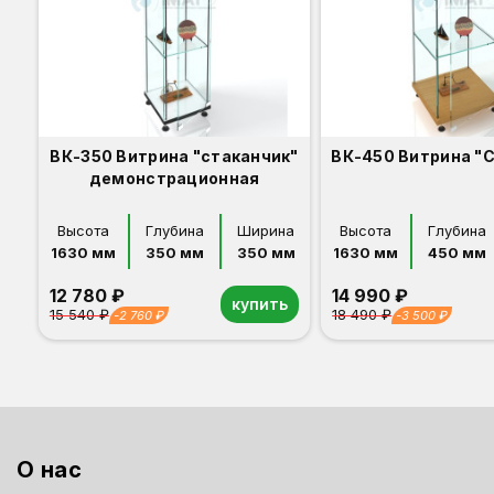
ВК-350 Витрина "стаканчик"
ВК-450 Витрина "
демонстрационная
Высота
Глубина
Ширина
Высота
Глубина
1630 мм
350 мм
350 мм
1630 мм
450 мм
12 780 ₽
14 990 ₽
купить
15 540 ₽
18 490 ₽
-2 760 ₽
-3 500 ₽
Орех
Белый
Серый
Светлый бук
Венге
Дуб сонома
Орех
Белый
Серый
Светлый бук
Венге
Дуб сонома
О нас