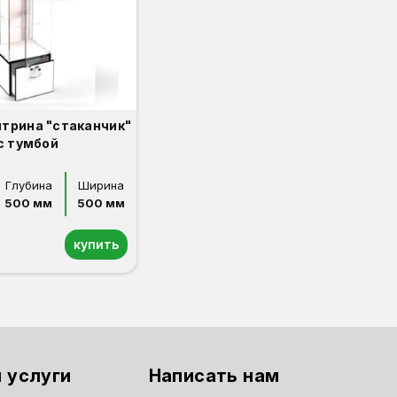
итрина "стаканчик"
с тумбой
Глубина
Ширина
500 мм
500 мм
купить
 услуги
Написать нам