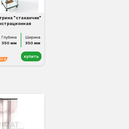
трина "стаканчик"
нстрационная
Глубина
Ширина
350 мм
350 мм
купить
60 ₽