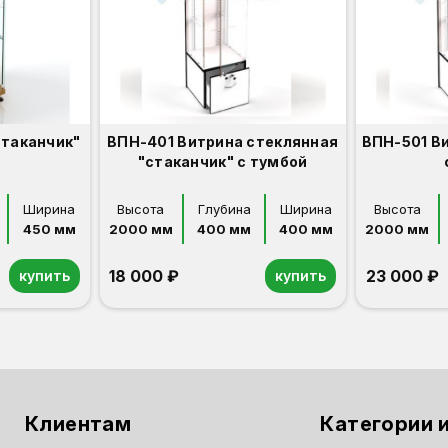
Стаканчик"
ВПН-401 Витрина стеклянная
ВПН-501 В
"стаканчик" с тумбой
Ширина
Высота
Глубина
Ширина
Высота
450 мм
2000 мм
400 мм
400 мм
2000 мм
18 000 ₽
23 000 ₽
купить
купить
Орех
Белый
Серый
Светлый бук
Венге
Орех
Белый
Серый
Светлый бук
Венге
Дуб сонома
Клиентам
Категории и