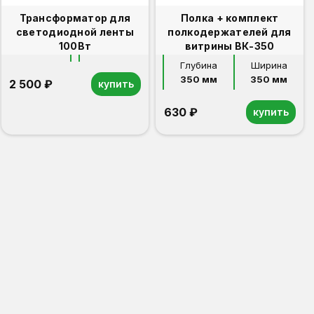
Трансформатор для
Полка + комплект
светодиодной ленты
полкодержателей для
100Вт
витрины ВК-350
Глубина
Ширина
350 мм
350 мм
2 500 ₽
купить
630 ₽
купить