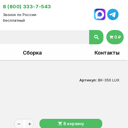
8 (800) 333-7-543
Звонок по России
бесплатный
search
0 ₽
Сборка
Контакты
Артикул:
ВК-350 LUX
shopping_cart
В корзину
remove
add