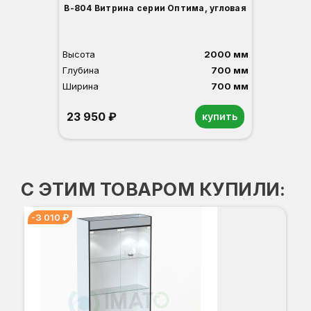
В-804 Витрина серии Оптима, угловая
Высота
2000 мм
Глубина
700 мм
Ширина
700 мм
23 950 ₽
купить
Орех
Белый
Серый
Светлый бук
Венге
С ЭТИМ ТОВАРОМ КУПИЛИ:
-3 010 ₽