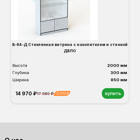
В-64-Д Стеклянная витрина с накопителем и стенкой
ДВПО
Высота
2000 мм
Глубина
300 мм
Ширина
850 мм
14 970 ₽
купить
17 980 ₽
-3 010 ₽
Орех
Белый
Серый
Светлый бук
Венге
Дуб сонома