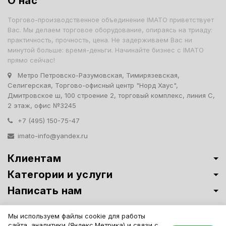
О нас
Торгово-производственное объединение IMATO приветствует
Вас. Мы делаем торговое оборудование, опираясь на триаду:
практичность, прочность, цена. Не задерживаем Вас ни
минутой больше: время-деньги. Начинайте бизнес с IMATO
прямо сейчас!
Метро Петровско-Разумовская, Тимирязевская,
Селигерская, Торгово-офисный центр "Норд Хаус",
Дмитровское ш, 100 строение 2, торговый комплекс, линия С,
2 этаж, офис №3245
+7 (495) 150-75-47
imato-info@yandex.ru
Клиентам
Категории и услуги
Написать нам
Витрины премиум-класса ИМАТО
·
Политика обработки персональных
Мы используем файлы cookie для работы
данных
сайта, аналитики (Яндекс.Метрика) и связи с