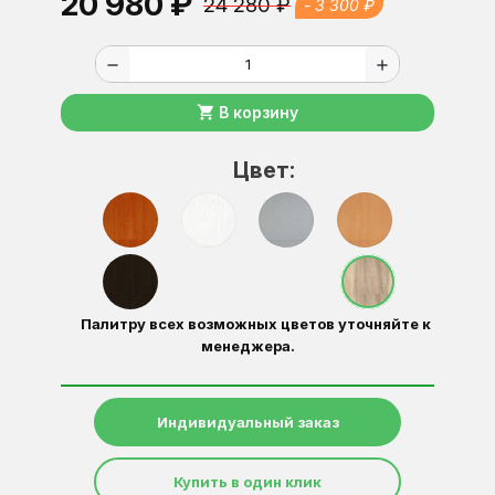
20 980 ₽
24 280 ₽
- 3 300 ₽
remove
add
shopping_cart
В корзину
Цвет:
Палитру всех возможных цветов уточняйте к
менеджера.
Индивидуальный заказ
Купить в один клик