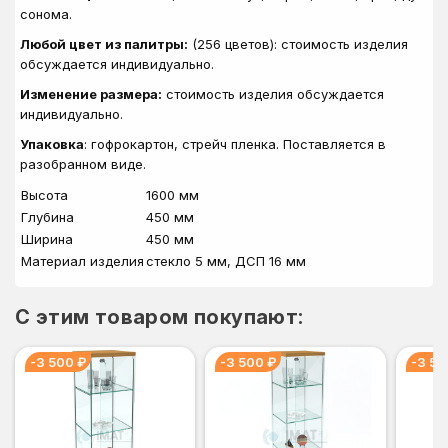
сонома.
Любой цвет из палитры:
(256 цветов): стоимость изделия
обсуждается индивидуально.
Изменение размера:
стоимость изделия обсуждается
индивидуально.
Упаковка
: гофрокартон, стрейч пленка. Поставляется в
разобранном виде.
Высота
1600 мм
Глубина
450 мм
Ширина
450 мм
Материал изделия
стекло 5 мм, ДСП 16 мм
C этим товаром покупают:
-3 500 ₽
-3 500 ₽
-3 50