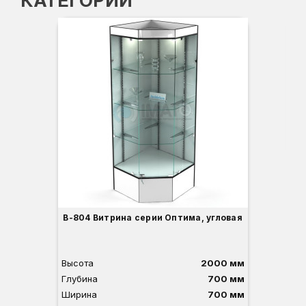
КАТЕГОРИИ
-3
Вы
Гл
Ши
1
О
Б
С
С
В
Д
В-804 Витрина серии Оптима, угловая
Высота
2000 мм
Глубина
700 мм
Ширина
700 мм