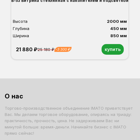
В-53 Витрина стеклянная с накопителем и подсветкой
Высота
2000 мм
Глубина
450 мм
Ширина
850 мм
21 880 ₽
купить
25 180 ₽
-3 300 ₽
Орех
Белый
Серый
Светлый бук
Венге
Дуб сонома
О нас
Торгово-производственное объединение IMATO приветствует
Вас. Мы делаем торговое оборудование, опираясь на триаду:
практичность, прочность, цена. Не задерживаем Вас ни
минутой больше: время-деньги. Начинайте бизнес с IMATO
прямо сейчас!