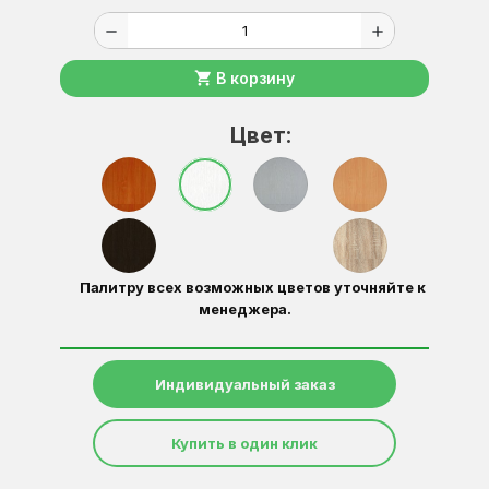
remove
add
shopping_cart
В корзину
Цвет:
Палитру всех возможных цветов уточняйте к
менеджера.
Индивидуальный заказ
Купить в один клик