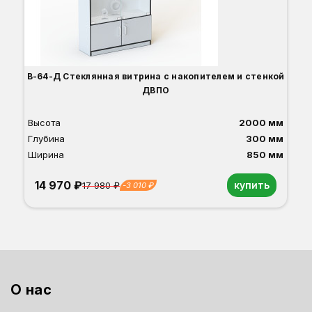
О
Б
С
С
В
Д
В-64-Д Стеклянная витрина с накопителем и стенкой
ДВПО
Высота
2000 мм
Глубина
300 мм
Ширина
850 мм
14 970 ₽
купить
17 980 ₽
-3 010 ₽
Орех
Белый
Серый
Светлый бук
Венге
Дуб сонома
О нас