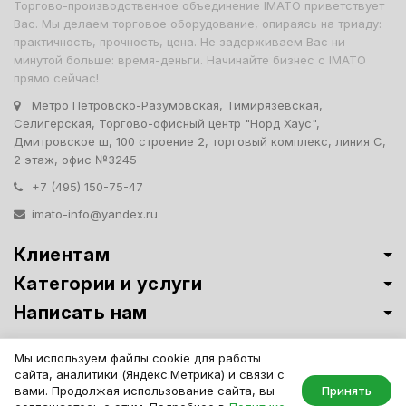
Торгово-производственное объединение IMATO приветствует
Вас. Мы делаем торговое оборудование, опираясь на триаду:
практичность, прочность, цена. Не задерживаем Вас ни
минутой больше: время-деньги. Начинайте бизнес с IMATO
прямо сейчас!
Метро Петровско-Разумовская, Тимирязевская,
Селигерская, Торгово-офисный центр "Норд Хаус",
Дмитровское ш, 100 строение 2, торговый комплекс, линия С,
2 этаж, офис №3245
+7 (495) 150-75-47
imato-info@yandex.ru
Клиентам
Категории и услуги
Написать нам
Витрины премиум-класса ИМАТО
·
Политика обработки персональных
Мы используем файлы cookie для работы
данных
сайта, аналитики (Яндекс.Метрика) и связи с
IMATO. Интернет Магазин Торговой И Офисной Мебели. ООО "ИМАТО",
вами. Продолжая использование сайта, вы
Принять
ИНН 7717506114 КПП 771701001, ОГРН 1047796163799