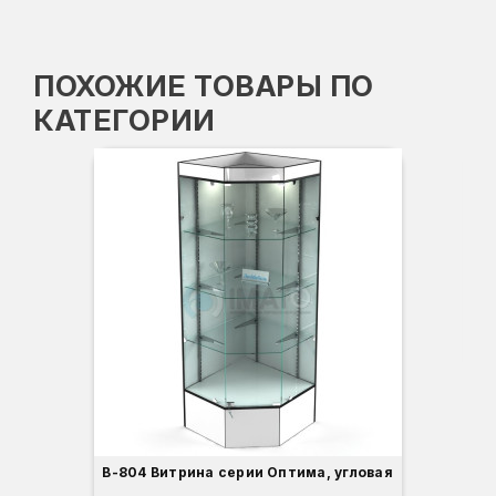
ПОХОЖИЕ ТОВАРЫ ПО
КАТЕГОРИИ
-3
Вы
Гл
Ши
1
О
Б
С
С
В
Д
В-804 Витрина серии Оптима, угловая