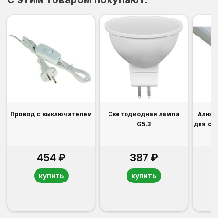
C этим товаром покупают:
Провод с выключателем
Светодиодная лампа
Алюм
G5.3
для св
454 ₽
387 ₽
купить
купить