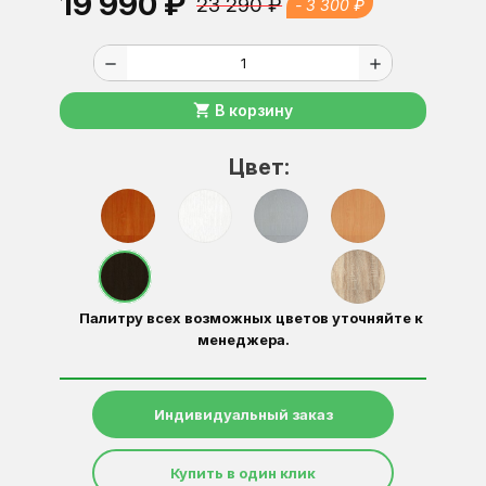
19 990 ₽
23 290 ₽
- 3 300 ₽
remove
add
shopping_cart
В корзину
Цвет:
Палитру всех возможных цветов уточняйте к
менеджера.
Индивидуальный заказ
Купить в один клик