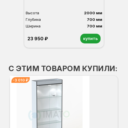
Высота
2000 мм
Глубина
700 мм
Ширина
700 мм
23 950 ₽
купить
Орех
Белый
Серый
Светлый бук
Венге
С ЭТИМ ТОВАРОМ КУПИЛИ:
-3 010 ₽
В-5
-3
Вы
Гл
Ши
2