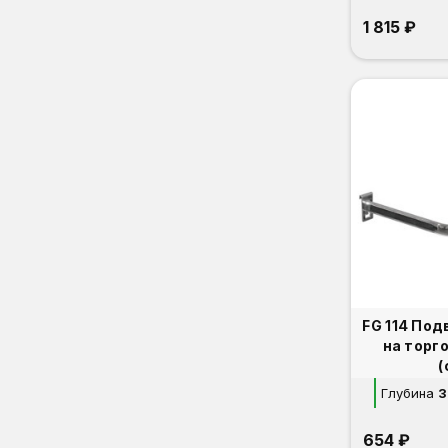
1 815 ₽
FG 114 По
на торг
(
Глубина
3
654 ₽