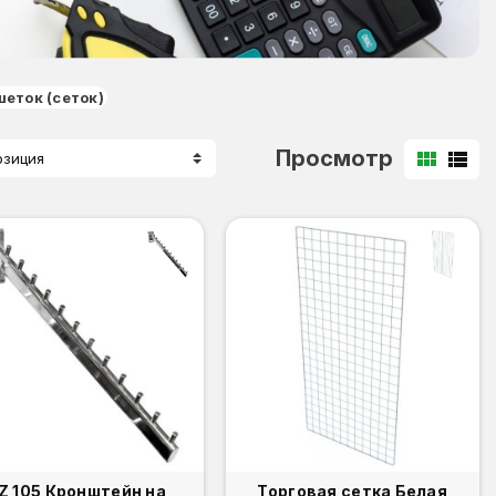
еток (сеток)
Просмотр
view_module
view_list
озиция
05 Кронштейн на
Торговая сетка Белая