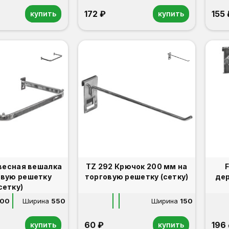
172 ₽
155 
купить
купить
двесная вешалка
TZ 292 Крючок 200 мм на
овую решетку
торговую решетку (сетку)
де
сетку)
00
Ширина
550
Ширина
150
60 ₽
196
купить
купить