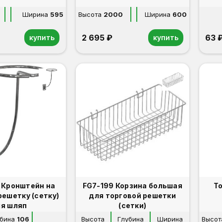
Ширина
595
Высота
2000
Ширина
600
2 695 ₽
63 
купить
купить
а
FG7-199 Корзина большая
Т
решетку (сетку)
для торговой решетки
я шляп
(сетки)
бина
106
Высота
Глубина
Ширина
Высот