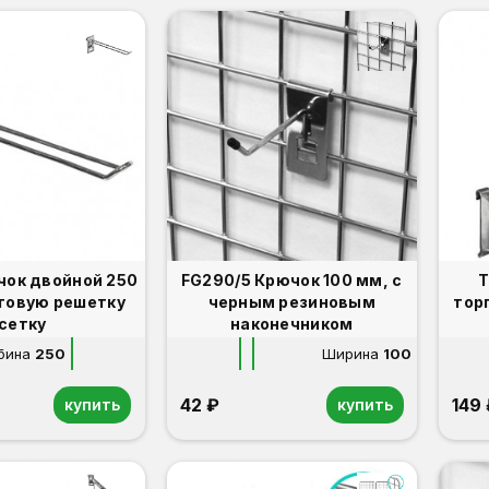
чок двойной 250
FG290/5 Крючок 100 мм, с
TZ 1
рговую решетку
черным резиновым
тор
(сетку
наконечником
бина
250
Ширина
100
42 ₽
149
купить
купить