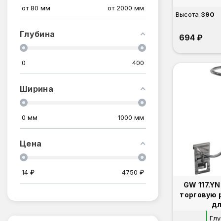
от
80
мм
от
2000
мм
Высота
390
Глубина
694 ₽
0
400
Ширина
0
мм
1000
мм
Цена
14
₽
4750
₽
GW 117.YN Кронштейн н
торговую 
дл
Глу