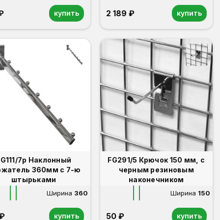
₽
2 189 ₽
купить
купить
FG111/7р Наклонный
FG291/5 Крючок 150 мм, с
ржатель 360мм с 7-ю
черным резиновым
штырьками
наконечником
Ширина
360
Ширина
150
 ₽
50 ₽
купить
купить