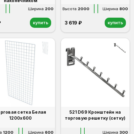
наконечником
Ширина
200
Высота
2000
Ширина
800
₽
3 619 ₽
купить
купить
орговая сетка Белая
521 D69 Кронштейн на
1200х600
торговую решетку (сетку)
а
1200
Ширина
600
Ширина
300