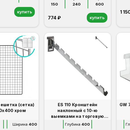
150
240
600
1 15
купить
774 ₽
купить
решетка (сетка)
ES 110 Кронштейн
GW 770 Полка 
0х400 хром
наклонный с 10-ю
выемками на торговую
решетку (сетку)
Ширина
400
Глубина
400
Г