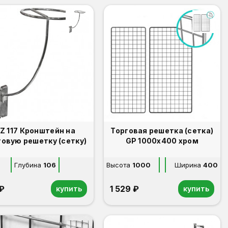
17 Кронштейн на
Торговая решетка (сетка)
говую решетку (сетку)
GP 1000х400 хром
Глубина
106
Высота
1000
Ширина
400
 ₽
1 529 ₽
купить
купить