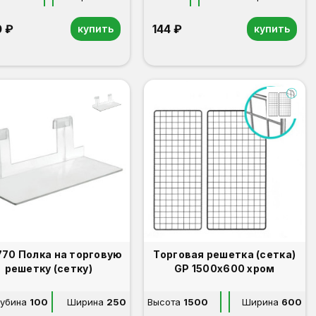
0 ₽
144 ₽
купить
купить
на торговую
Торговая решетка (сетка)
решетку (сетку)
GP 1500х600 хром
лубина
100
Ширина
250
Высота
1500
Ширина
600