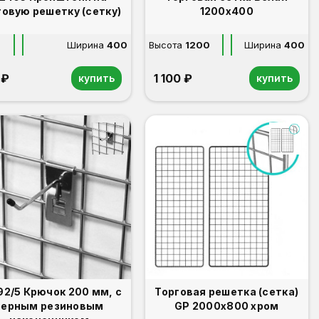
говую решетку (сетку)
1200х400
Ширина
400
Высота
1200
Ширина
400
 ₽
1 100 ₽
купить
купить
ок 200 мм, с
Торговая решетка (сетка)
черным резиновым
GP 2000х800 хром