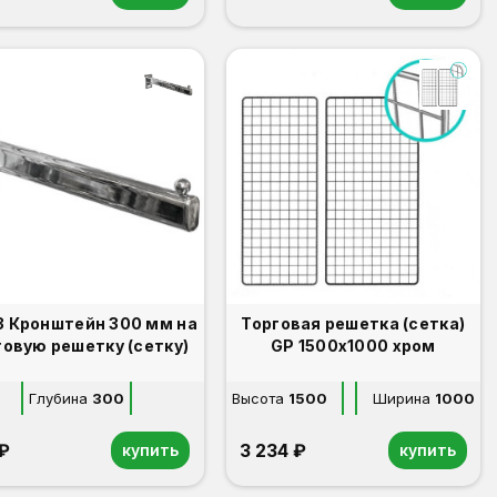
Кронштейн 300 мм на
Торговая решетка (сетка)
говую решетку (сетку)
GP 1500х1000 хром
Глубина
300
Высота
1500
Ширина
1000
 ₽
3 234 ₽
купить
купить