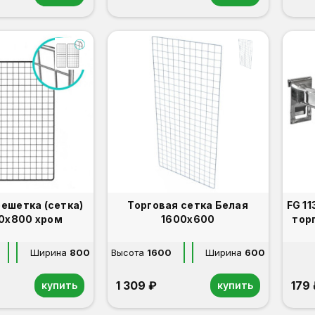
решетка (сетка)
Торговая сетка Белая
FG 113 
0х800 хром
1600х600
тор
Ширина
800
Высота
1600
Ширина
600
1 309 ₽
179
купить
купить