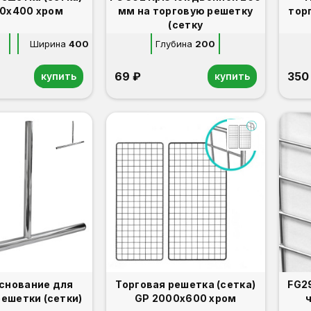
0х400 хром
мм на торговую решетку
тор
(сетку
Ширина
400
Глубина
200
69 ₽
350
купить
купить
Основание для
Торговая решетка (сетка)
FG292/5 Крюч
решетки (сетки)
GP 2000х600 хром