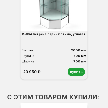
3
В-804 Витрина серии Оптима, угловая
Высота
2000 мм
Глубина
700 мм
Ширина
700 мм
23 950 ₽
купить
Орех
Белый
Серый
Светлый бук
Венге
С ЭТИМ ТОВАРОМ КУПИЛИ: