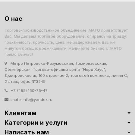
О нас
Торгово-производственное объединение IMATO приветствует
Вас. Мы делаем торговое оборудование, опираясь на триаду:
практичность, прочность, цена. Не задерживаем Вас ни
минутой больше: время-деньги. Начинайте бизнес с IMATO
прямо сейчас!
Метро Петровско-Разумовская, Тимирязевская,
Селигерская, Торгово-офисный центр "Норд Хаус",
Дмитровское ш, 100 строение 2, торговый комплекс, линия С,
2 этаж, офис №3245
+7 (495) 150-75-47
imato-info@yandex.ru
Клиентам
Категории и услуги
Написать нам