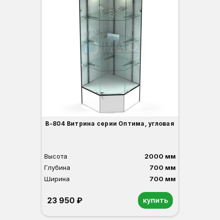
Вы
Гл
Ши
3
В-804 Витрина серии Оптима, угловая
Высота
2000 мм
Глубина
700 мм
Ширина
700 мм
23 950 ₽
купить
Орех
Белый
Серый
Светлый бук
Венге