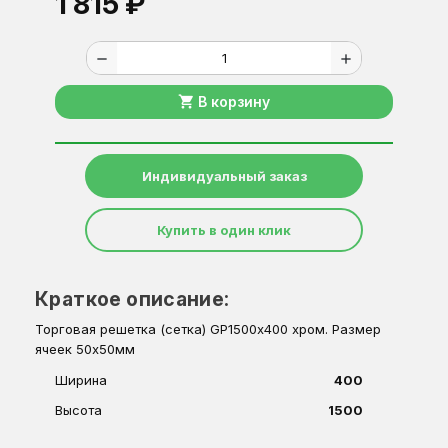
1 815 ₽
remove
add
shopping_cart
В корзину
Индивидуальный заказ
Купить в один клик
Краткое описание:
Торговая решетка (сетка) GP1500х400 хром. Размер
ячеек 50х50мм
Ширина
400
Высота
1500