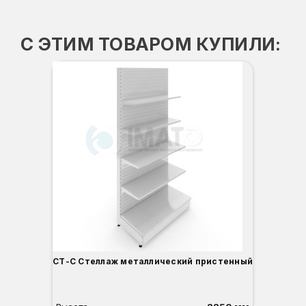
С ЭТИМ ТОВАРОМ КУПИЛИ:
То
В
Г
Ш
СТ-С Стеллаж металлический пристенный