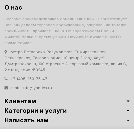
О нас
Торгово-производственное объединение IMATO приветствует
Вас. Мы делаем торговое оборудование, опираясь на триаду:
практичность, прочность, цена. Не задерживаем Вас ни
минутой больше: время-деньги. Начинайте бизнес с IMATO
прямо сейчас!
Метро Петровско-Разумовская, Тимирязевская,
Селигерская, Торгово-офисный центр "Норд Хаус",
Дмитровское ш, 100 строение 2, торговый комплекс, линия С,
2 этаж, офис №3245
+7 (495) 150-75-47
imato-info@yandex.ru
Клиентам
Категории и услуги
Написать нам
Витрины премиум-класса ИМАТО
·
Политика обработки персональных