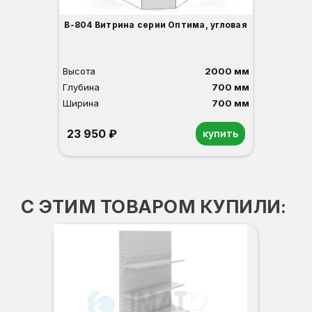
В-804 Витрина серии Оптима, угловая
Высота
2000 мм
Глубина
700 мм
Ширина
700 мм
23 950 ₽
купить
Орех
Белый
Серый
Светлый бук
Венге
С ЭТИМ ТОВАРОМ КУПИЛИ:
То
В
Г