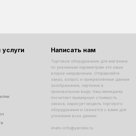
 услуги
Написать нам
Торговое оборудование для магазина
по указанным параметрам это наше
второе направление. Отправляйте
заказ, вопрос и прикреплённые данные
(изображения, чертежи) в
произвольном виде. Наш менеджер
льоны
посчитает примерную стоимость
заказа, нарисует модель торгового
оборудования и свяжется с вами для
юч
уточнения всех данных.
та
imato-info@yandex.ru