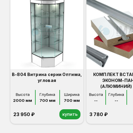
В-804 Витрина серии Оптима,
КОМПЛЕКТ ВСТА
угловая
ЭКОНОМ-ПА
(АЛЮМИНИЙ) 
Высота
Глубина
Ширина
Высота
Глубина
2000 мм
700 мм
700 мм
--
--
23 950 ₽
3 780 ₽
купить
Орех
Белый
Серый
Светлый бук
Венге