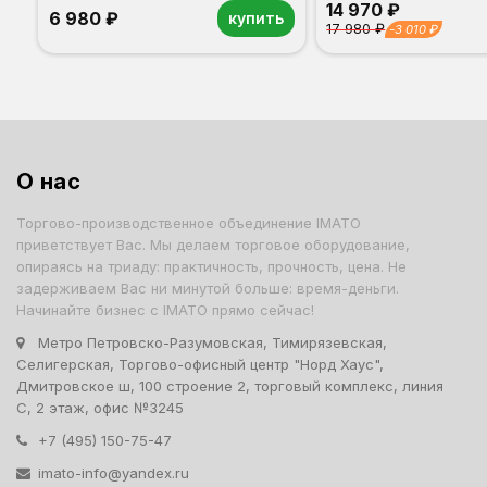
14 970 ₽
6 980 ₽
купить
17 980 ₽
-3 010 ₽
Орех
Белый
Серый
Светлый бук
Венге
Дуб сонома
Орех
Белый
Серый
Светлый бук
Венге
Дуб сонома
О нас
Торгово-производственное объединение IMATO
приветствует Вас. Мы делаем торговое оборудование,
опираясь на триаду: практичность, прочность, цена. Не
задерживаем Вас ни минутой больше: время-деньги.
Начинайте бизнес с IMATO прямо сейчас!
Метро Петровско-Разумовская, Тимирязевская,
Селигерская, Торгово-офисный центр "Норд Хаус",
Дмитровское ш, 100 строение 2, торговый комплекс, линия
С, 2 этаж, офис №3245
+7 (495) 150-75-47
imato-info@yandex.ru