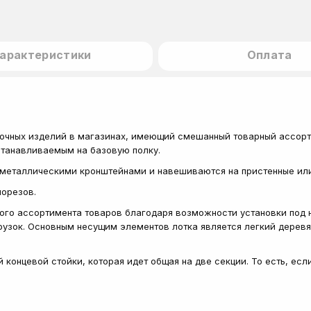
арактеристики
Оплата
лочных изделий в магазинах, имеющий смешанный товарный ассор
устанавливаемым на базовую полку.
я металлическими кронштейнами и навешиваются на пристенные ил
морезов.
ого ассортимента товаров благодаря возможности установки под 
рузок. Основным несущим элементов лотка является легкий деревя
концевой стойки, которая идет общая на две секции. То есть, есл