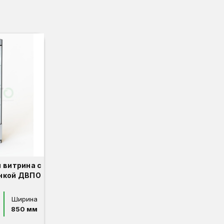
 витрина с
енкой ДВПО
Ширина
850 мм