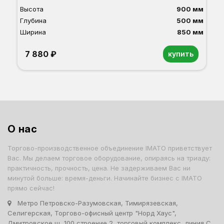
Высота
900 мм
Глубина
500 мм
Ширина
850 мм
7 880 ₽
купить
Орех
Белый
Серый
Светлый бук
Венге
Дуб сонома
О нас
Торгово-производственное объединение IMATO приветствует
Вас. Мы делаем торговое оборудование, опираясь на триаду:
практичность, прочность, цена. Не задерживаем Вас ни
минутой больше: время-деньги. Начинайте бизнес с IMATO
прямо сейчас!
Метро Петровско-Разумовская, Тимирязевская,
Селигерская, Торгово-офисный центр "Норд Хаус",
Дмитровское ш, 100 строение 2, торговый комплекс, линия С,