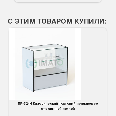
С ЭТИМ ТОВАРОМ КУПИЛИ:
В-
-3
Вы
Гл
Ши
1
О
Б
С
С
В
Д
ПР-32-Н Классический торговый прилавок со
стеклянной полкой